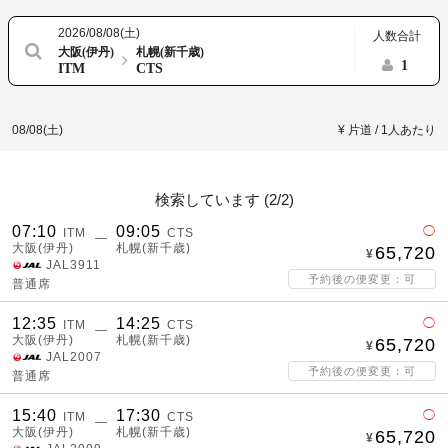
2026/08/08(土)
人数合計
大阪(伊丹)
札幌(新千歳)
1
ITM
CTS
08/08(土)
¥ 片道 / 1人あたり
検索しています (
2/2
)
07:10
09:05
◯
ITM
CTS
―
大阪(伊丹)
札幌(新千歳)
65,720
JAL3911
予約後の便変更：可
普通席
12:35
14:25
◯
ITM
CTS
―
大阪(伊丹)
札幌(新千歳)
65,720
JAL2007
予約後の便変更：可
普通席
15:40
17:30
◯
ITM
CTS
―
大阪(伊丹)
札幌(新千歳)
65,720