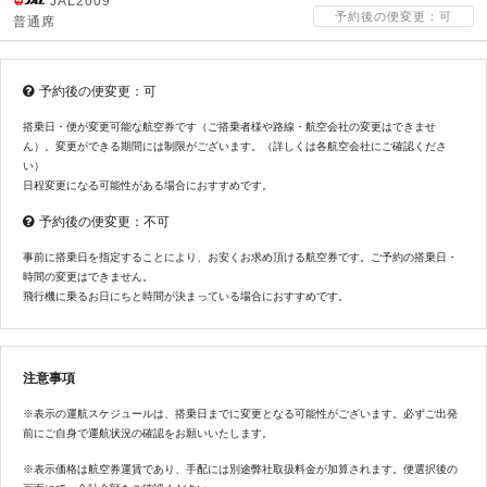
JAL2009
予約後の便変更：可
普通席
予約後の便変更：可
搭乗日・便が変更可能な航空券です（ご搭乗者様や路線・航空会社の変更はできませ
ん）。変更ができる期間には制限がございます。（詳しくは各航空会社にご確認くださ
い）
日程変更になる可能性がある場合におすすめです。
予約後の便変更：不可
事前に搭乗日を指定することにより、お安くお求め頂ける航空券です。ご予約の搭乗日・
時間の変更はできません。
飛行機に乗るお日にちと時間が決まっている場合におすすめです。
注意事項
※表示の運航スケジュールは、搭乗日までに変更となる可能性がございます。必ずご出発
前にご自身で運航状況の確認をお願いいたします。
※表示価格は航空券運賃であり、手配には別途弊社取扱料金が加算されます。便選択後の