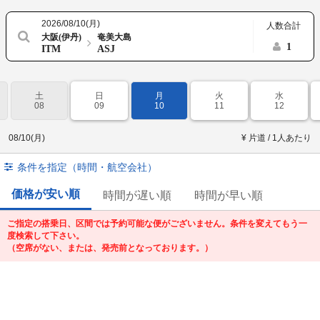
2026/08/10(月)
人数合計
大阪(伊丹)
奄美大島
1
ITM
ASJ
土
日
月
火
水
08
09
10
11
12
08/10(月)
¥ 片道 / 1人あたり
条件を指定（時間・航空会社）
価格が安い順
時間が遅い順
時間が早い順
ご指定の搭乗日、区間では予約可能な便がございません。条件を変えてもう一
度検索して下さい。
（空席がない、または、発売前となっております。）