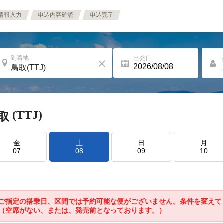
情報入力
申込内容確認
申込完了
到着地
出発日
(TTJ)
取
金
土
日
月
07
08
09
10
ご指定の搭乗日、区間では予約可能な便がございません。条件を変えて
（空席がない、または、発売前となっております。）