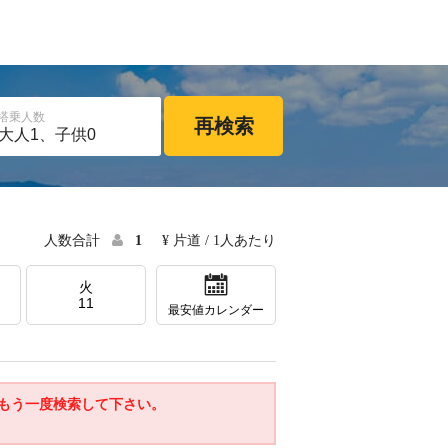
搭乗人数
再検索
人数合計
1
¥ 片道 / 1人あたり
火
11
最安値カレンダー
もう一度検索して下さい。