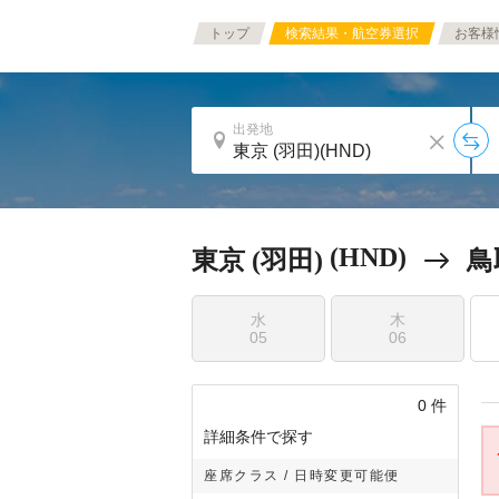
トップ
検索結果・航空券選択
お客様
出発地
(HND)
東京 (羽田)
鳥
水
木
05
06
0
件
詳細条件で探す
座席クラス / 日時変更可能便