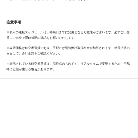
注意事項
※表示の運航スケジュールは、搭乗日までに変更となる可能性がございます。必ずご出発
前にご自身で運航状況の確認をお願いいたします。
※表示価格は航空券運賃であり、手配には別途弊社取扱料金が加算されます。便選択後の
画面にて、合計金額をご確認ください。
※表示されている航空券運賃は、現時点のものです。リアルタイムで変動するため、手配
時に差額が生じる場合があります。