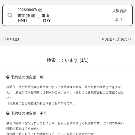
2026/08/07(金)
人数合計
東京 (羽田)
富山
1
HND
TOY
08/07(金)
¥ 片道 / 1人あたり
検索しています (
1/1
)
予約後の便変更：可
搭乗日・便が変更可能な航空券です（ご搭乗者様や路線・航空会社の変更はできませ
ん）。変更ができる期間には制限がございます。（詳しくは各航空会社にご確認くださ
い）
日程変更になる可能性がある場合におすすめです。
予約後の便変更：不可
事前に搭乗日を指定することにより、お安くお求め頂ける航空券です。ご予約の搭乗日・
時間の変更はできません。
飛行機に乗るお日にちと時間が決まっている場合におすすめです。