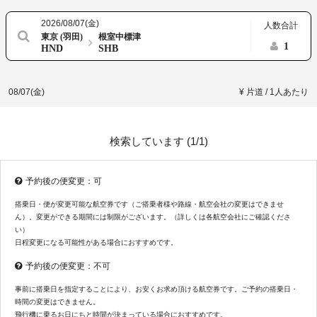
2026/08/07(金)
人数合計
東京 (羽田)
根室中標津
1
HND
SHB
08/07(金)
¥ 片道 / 1人あたり
検索しています (
1/1
)
予約後の便変更：可
搭乗日・便が変更可能な航空券です（ご搭乗者様や路線・航空会社の変更はできませ
ん）。変更ができる期間には制限がございます。（詳しくは各航空会社にご確認くださ
い）
日程変更になる可能性がある場合におすすめです。
予約後の便変更：不可
事前に搭乗日を指定することにより、お安くお求め頂ける航空券です。ご予約の搭乗日・
時間の変更はできません。
飛行機に乗るお日にちと時間が決まっている場合におすすめです。