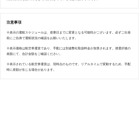
注意事項
※表示の運航スケジュールは、搭乗日までに変更となる可能性がございます。必ずご出発
前にご自身で運航状況の確認をお願いいたします。
※表示価格は航空券運賃であり、手配には別途弊社取扱料金が加算されます。便選択後の
画面にて、合計金額をご確認ください。
※表示されている航空券運賃は、現時点のものです。リアルタイムで変動するため、手配
時に差額が生じる場合があります。