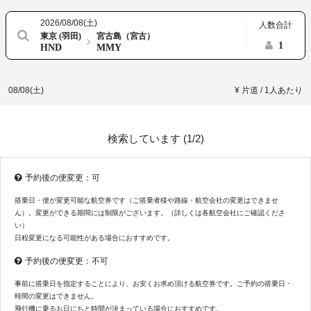
2026/08/08(土)
人数合計
東京 (羽田)
宮古島（宮古）
1
HND
MMY
08/08(土)
¥ 片道 / 1人あたり
検索しています (
1/2
)
予約後の便変更：可
搭乗日・便が変更可能な航空券です（ご搭乗者様や路線・航空会社の変更はできませ
ん）。変更ができる期間には制限がございます。（詳しくは各航空会社にご確認くださ
い）
日程変更になる可能性がある場合におすすめです。
予約後の便変更：不可
事前に搭乗日を指定することにより、お安くお求め頂ける航空券です。ご予約の搭乗日・
時間の変更はできません。
飛行機に乗るお日にちと時間が決まっている場合におすすめです。