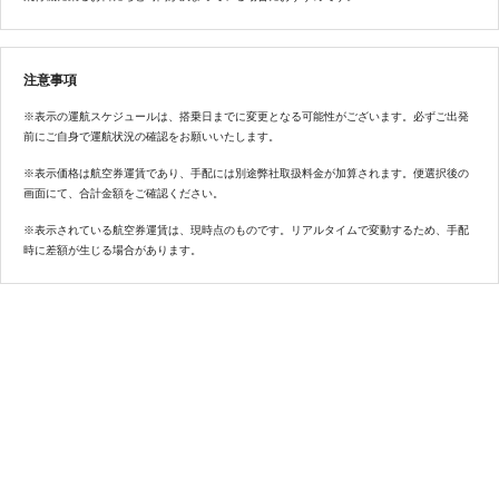
注意事項
※表示の運航スケジュールは、搭乗日までに変更となる可能性がございます。必ずご出発
前にご自身で運航状況の確認をお願いいたします。
※表示価格は航空券運賃であり、手配には別途弊社取扱料金が加算されます。便選択後の
画面にて、合計金額をご確認ください。
※表示されている航空券運賃は、現時点のものです。リアルタイムで変動するため、手配
時に差額が生じる場合があります。