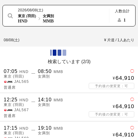
2026/08/08(土)
人数合計
東京 (羽田)
女満別
1
HND
MMB
08/08(土)
¥ 片道 / 1人あたり
検索しています (
2/3
)
07:05
08:50
◯
HND
MMB
―
東京 (羽田)
女満別
64,910
JAL565
予約後の便変更：可
普通席
12:25
14:10
◯
HND
MMB
―
東京 (羽田)
女満別
64,910
JAL567
予約後の便変更：可
普通席
17:15
19:10
◯
HND
MMB
―
東京 (羽田)
女満別
64,910