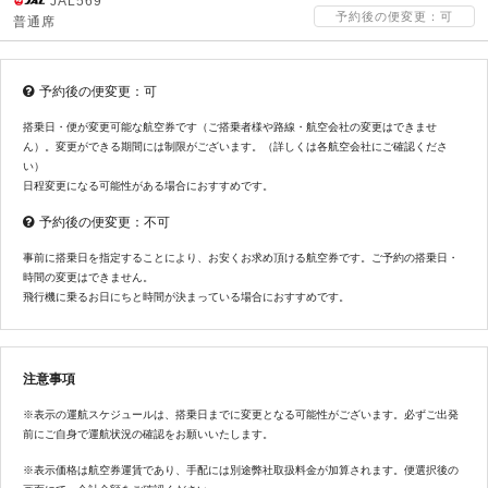
JAL569
予約後の便変更：可
普通席
予約後の便変更：可
搭乗日・便が変更可能な航空券です（ご搭乗者様や路線・航空会社の変更はできませ
ん）。変更ができる期間には制限がございます。（詳しくは各航空会社にご確認くださ
い）
日程変更になる可能性がある場合におすすめです。
予約後の便変更：不可
事前に搭乗日を指定することにより、お安くお求め頂ける航空券です。ご予約の搭乗日・
時間の変更はできません。
飛行機に乗るお日にちと時間が決まっている場合におすすめです。
注意事項
※表示の運航スケジュールは、搭乗日までに変更となる可能性がございます。必ずご出発
前にご自身で運航状況の確認をお願いいたします。
※表示価格は航空券運賃であり、手配には別途弊社取扱料金が加算されます。便選択後の