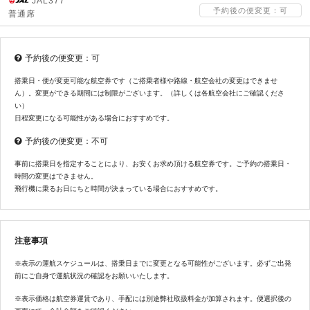
JAL377
予約後の便変更：可
普通席
予約後の便変更：可
搭乗日・便が変更可能な航空券です（ご搭乗者様や路線・航空会社の変更はできませ
ん）。変更ができる期間には制限がございます。（詳しくは各航空会社にご確認くださ
い）
日程変更になる可能性がある場合におすすめです。
予約後の便変更：不可
事前に搭乗日を指定することにより、お安くお求め頂ける航空券です。ご予約の搭乗日・
時間の変更はできません。
飛行機に乗るお日にちと時間が決まっている場合におすすめです。
注意事項
※表示の運航スケジュールは、搭乗日までに変更となる可能性がございます。必ずご出発
前にご自身で運航状況の確認をお願いいたします。
※表示価格は航空券運賃であり、手配には別途弊社取扱料金が加算されます。便選択後の