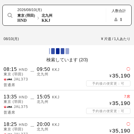
2026/08/10(月)
人数合計
東京 (羽田)
北九州
1
HND
KKJ
08/10(月)
¥ 片道 / 1人あたり
検索しています (
2/3
)
08:15
09:50
◯
HND
KKJ
―
東京 (羽田)
北九州
35,190
JAL373
予約後の便変更：可
普通席
13:35
15:05
7席
HND
KKJ
―
東京 (羽田)
北九州
35,190
JAL375
予約後の便変更：可
普通席
18:25
20:00
◯
HND
KKJ
―
東京 (羽田)
北九州
35,190