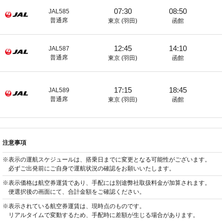
07:30
08:50
JAL585
普通席
東京 (羽田)
函館
12:45
14:10
JAL587
普通席
東京 (羽田)
函館
17:15
18:45
JAL589
普通席
東京 (羽田)
函館
注意事項
※表示の運航スケジュールは、搭乗日までに変更となる可能性がございます。
必ずご出発前にご自身で運航状況の確認をお願いいたします。
※表示価格は航空券運賃であり、手配には別途弊社取扱料金が加算されます。
便選択後の画面にて、合計金額をご確認ください。
※表示されている航空券運賃は、現時点のものです。
リアルタイムで変動するため、手配時に差額が生じる場合があります。