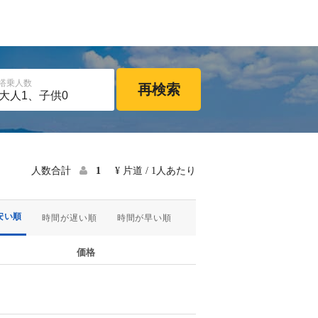
搭乗人数
再検索
人数合計
1
¥ 片道 / 1人あたり
安い順
時間が遅い順
時間が早い順
価格