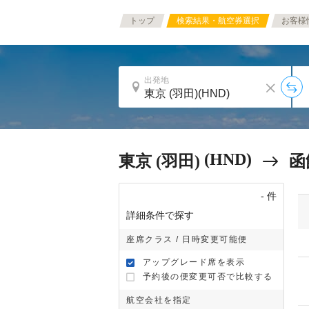
トップ
検索結果・航空券選択
お客様
出発地
(HND)
東京 (羽田)
函
-
件
詳細条件で探す
座席クラス / 日時変更可能便
アップグレード席を表示
予約後の便変更可否で比較する
航空会社を指定