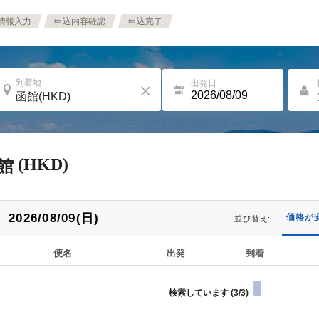
情報入力
申込内容確認
申込完了
到着地
出発日
(HKD)
館
2026/08/09(日)
価格が
並び替え:
便名
出発
到着
検索しています (
3/3
)