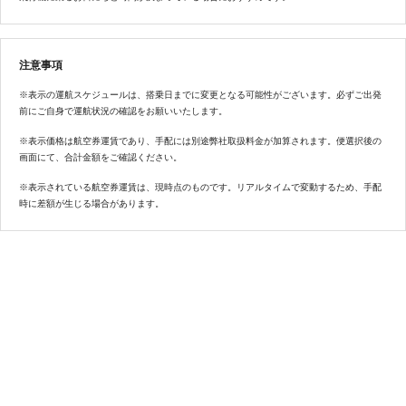
注意事項
※表示の運航スケジュールは、搭乗日までに変更となる可能性がございます。必ずご出発
前にご自身で運航状況の確認をお願いいたします。
※表示価格は航空券運賃であり、手配には別途弊社取扱料金が加算されます。便選択後の
画面にて、合計金額をご確認ください。
※表示されている航空券運賃は、現時点のものです。リアルタイムで変動するため、手配
時に差額が生じる場合があります。