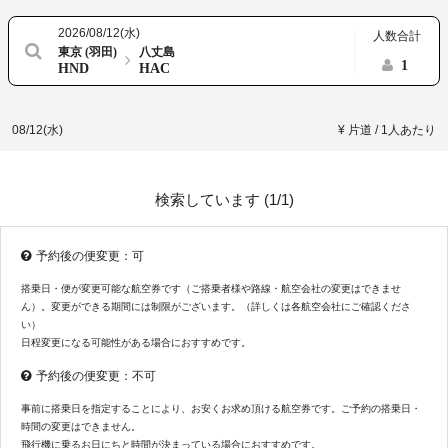
2026/08/12(水)
人数合計
東京 (羽田)
八丈島
1
HND
HAC
08/12(水)
¥ 片道 / 1人あたり
検索しています (
1/1
)
予約後の便変更：可
搭乗日・便が変更可能な航空券です（ご搭乗者様や路線・航空会社の変更はできませ
ん）。変更ができる期間には制限がございます。（詳しくは各航空会社にご確認くださ
い）
日程変更になる可能性がある場合におすすめです。
予約後の便変更：不可
事前に搭乗日を指定することにより、お安くお求め頂ける航空券です。ご予約の搭乗日・
時間の変更はできません。
飛行機に乗るお日にちと時間が決まっている場合におすすめです。