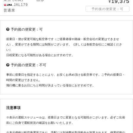
19,375
JAL179
予約後の便変更：可
普通席
予約後の便変更：可
搭乗日・便が変更可能な航空券です（ご搭乗者様や路線・航空会社の変更はできませ
ん）。変更ができる期間には制限がございます。（詳しくは各航空会社にご確認くださ
い）
日程変更になる可能性がある場合におすすめです。
予約後の便変更：不可
事前に搭乗日を指定することにより、お安くお求め頂ける航空券です。ご予約の搭乗日・
時間の変更はできません。
飛行機に乗るお日にちと時間が決まっている場合におすすめです。
注意事項
※表示の運航スケジュールは、搭乗日までに変更となる可能性がございます。必ずご出発
前にご自身で運航状況の確認をお願いいたします。
※表示価格は航空券運賃であり、手配には別途弊社取扱料金が加算されます。便選択後の