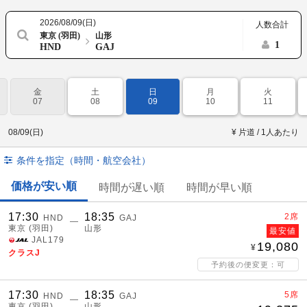
2026/08/09(日)
人数合計
東京 (羽田)
山形
1
HND
GAJ
金
土
日
月
火
07
08
09
10
11
08/09(日)
¥ 片道 / 1人あたり
条件を指定（時間・航空会社）
価格が安い順
時間が遅い順
時間が早い順
17:30
18:35
2席
HND
GAJ
―
東京 (羽田)
山形
最安値
JAL179
19,080
クラスJ
予約後の便変更：可
17:30
18:35
5席
HND
GAJ
―
東京 (羽田)
山形