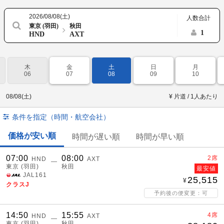
2026/08/08(土)
人数合計
東京 (羽田)
秋田
1
HND
AXT
木
金
土
日
月
06
07
08
09
10
08/08(土)
¥ 片道 / 1人あたり
条件を指定（時間・航空会社）
価格が安い順
時間が遅い順
時間が早い順
07:00
08:00
2席
HND
AXT
―
東京 (羽田)
秋田
最安値
JAL161
25,515
クラスJ
予約後の便変更：可
14:50
15:55
4席
HND
AXT
―
東京 (羽田)
秋田