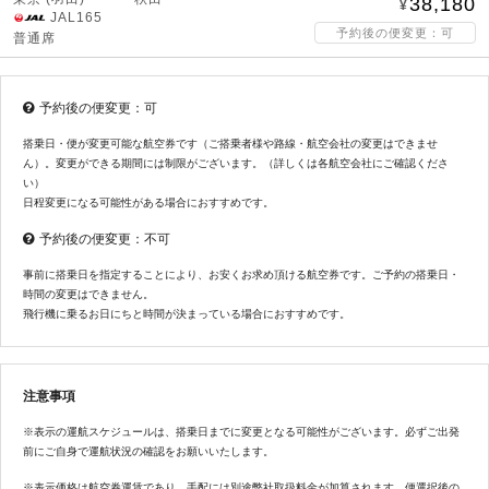
38,180
JAL165
予約後の便変更：可
普通席
予約後の便変更：可
搭乗日・便が変更可能な航空券です（ご搭乗者様や路線・航空会社の変更はできませ
ん）。変更ができる期間には制限がございます。（詳しくは各航空会社にご確認くださ
い）
日程変更になる可能性がある場合におすすめです。
予約後の便変更：不可
事前に搭乗日を指定することにより、お安くお求め頂ける航空券です。ご予約の搭乗日・
時間の変更はできません。
飛行機に乗るお日にちと時間が決まっている場合におすすめです。
注意事項
※表示の運航スケジュールは、搭乗日までに変更となる可能性がございます。必ずご出発
前にご自身で運航状況の確認をお願いいたします。
※表示価格は航空券運賃であり、手配には別途弊社取扱料金が加算されます。便選択後の