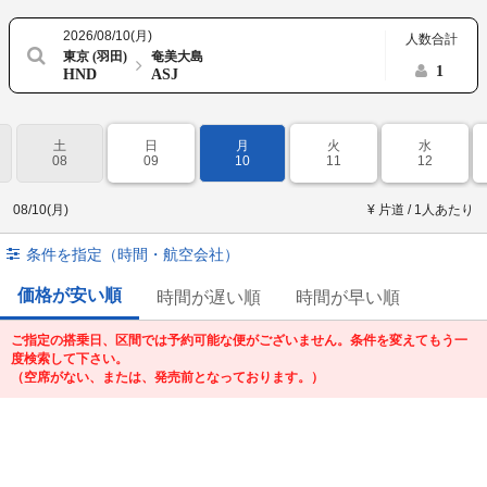
2026/08/10(月)
人数合計
東京 (羽田)
奄美大島
1
HND
ASJ
土
日
月
火
水
08
09
10
11
12
08/10(月)
¥ 片道 / 1人あたり
条件を指定（時間・航空会社）
価格が安い順
時間が遅い順
時間が早い順
ご指定の搭乗日、区間では予約可能な便がございません。条件を変えてもう一
度検索して下さい。
（空席がない、または、発売前となっております。）