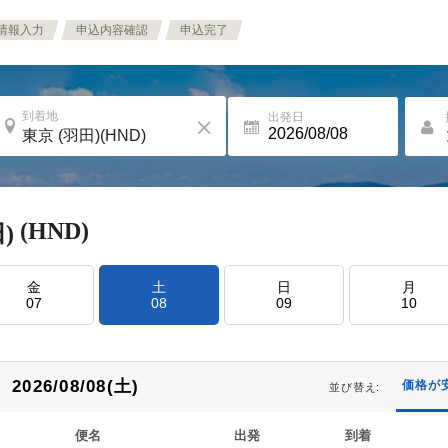
情報入力
申込内容確認
申込完了
到着地
出発日
(HND)
)
金
土
日
月
07
08
09
10
2026/08/08(土)
価格が
並び替え:
便名
出発
到着