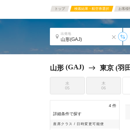
トップ
検索結果・航空券選択
お客様
出発地
(GAJ)
山形
東京 (羽田
水
木
05
06
4
件
詳細条件で探す
座席クラス / 日時変更可能便