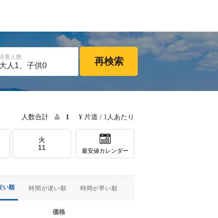
搭乗人数
再検索
人数合計
1
¥ 片道 / 1人あたり
火
11
最安値カレンダー
安い順
時間が遅い順
時間が早い順
価格