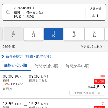
2026/08/09(日)
人数合計
福岡
信州まつもと
1
FUK
MMJ
金
土
日
月
火
07
08
09
10
11
08/09(日)
¥ 片道 / 1人あたり
条件を指定（時間・航空会社）
価格が安い順
時間が遅い順
時間が早い順
08:00
09:30
3席
FUK
MMJ
―
福岡
信州まつもと
最安値
FDA200
44,510
普通席
予約後の便変更：可
13:55
15:25
◯
FUK
MMJ
―
福岡
信州まつもと