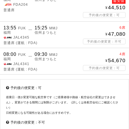
最安値
FDA204
44,510
普通席
予約後の便変更：可
13:55
15:25
6席
FUK
MMJ
―
福岡
信州まつもと
47,080
JAL4345
予約後の便変更：不可
普通席
(運航 : FDA)
08:00
09:30
4席
FUK
MMJ
―
福岡
信州まつもと
54,670
JAL4341
予約後の便変更：可
普通席
(運航 : FDA)
予約後の便変更：可
搭乗日・便が変更可能な航空券です（ご搭乗者様や路線・航空会社の変更はできませ
ん）。変更ができる期間には制限がございます。（詳しくは各航空会社にご確認くださ
い）
日程変更になる可能性がある場合におすすめです。
予約後の便変更：不可