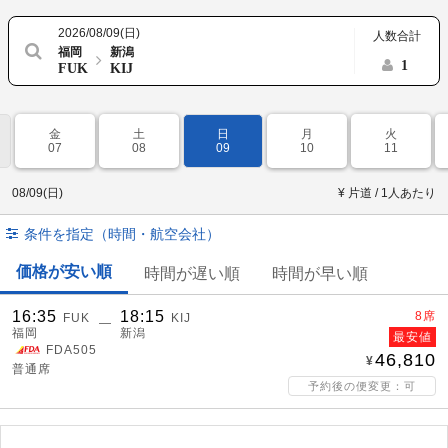
2026/08/09(日)
人数合計
福岡
新潟
1
FUK
KIJ
金
土
日
月
火
07
08
09
10
11
08/09(日)
¥ 片道 / 1人あたり
条件を指定（時間・航空会社）
価格が安い順
時間が遅い順
時間が早い順
16:35
18:15
8席
FUK
KIJ
―
福岡
新潟
最安値
FDA505
46,810
普通席
予約後の便変更：可