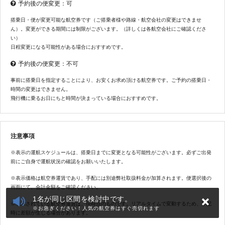
予約後の便変更：可
搭乗日・便が変更可能な航空券です（ご搭乗者様や路線・航空会社の変更はできませ
ん）。変更ができる期間には制限がございます。（詳しくは各航空会社にご確認くださ
い）
日程変更になる可能性がある場合におすすめです。
予約後の便変更：不可
事前に搭乗日を指定することにより、お安くお求め頂ける航空券です。ご予約の搭乗日・
時間の変更はできません。
飛行機に乗るお日にちと時間が決まっている場合におすすめです。
注意事項
※表示の運航スケジュールは、搭乗日までに変更となる可能性がございます。必ずご出発
前にご自身で運航状況の確認をお願いいたします。
※表示価格は航空券運賃であり、手配には別途弊社取扱料金が加算されます。便選択後の
画面にて、合計金額をご確認ください。
1名が同じ区間を検討中です。
※表示されている航空券運賃は、現時点のものです。リアルタイムで変動するため、手配
※お急ぎください！人気の航空券はすぐ売切れます
時に差額が生じる場合があります。