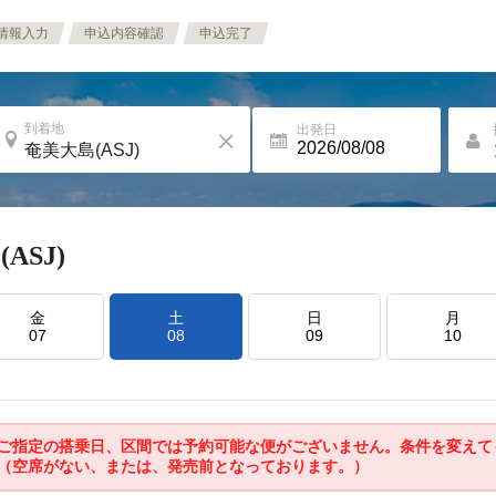
情報入力
申込内容確認
申込完了
到着地
出発日
(ASJ)
金
土
日
月
07
08
09
10
ご指定の搭乗日、区間では予約可能な便がございません。条件を変えて
（空席がない、または、発売前となっております。）