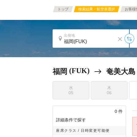
トップ
検索結果・航空券選択
お客様
出発地
(FUK)
福岡
奄美大島
水
木
05
06
0
件
詳細条件で探す
座席クラス / 日時変更可能便