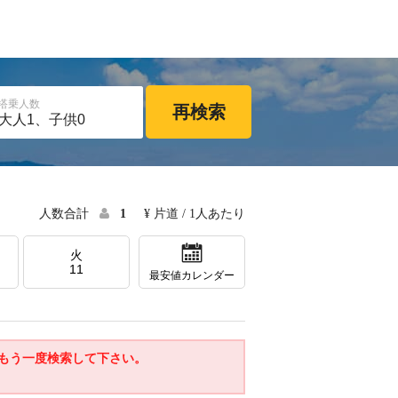
搭乗人数
再検索
人数合計
1
¥ 片道 / 1人あたり
火
11
最安値カレンダー
もう一度検索して下さい。