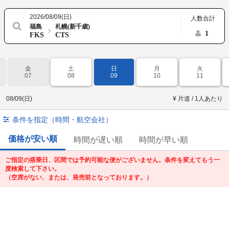
2026/08/09(日)
人数合計
福島
札幌(新千歳)
1
FKS
CTS
金
土
日
月
火
07
08
09
10
11
08/09(日)
¥ 片道 / 1人あたり
条件を指定（時間・航空会社）
価格が安い順
時間が遅い順
時間が早い順
ご指定の搭乗日、区間では予約可能な便がございません。条件を変えてもう一
度検索して下さい。
（空席がない、または、発売前となっております。）