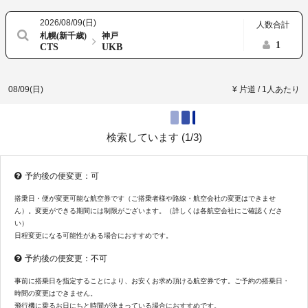
2026/08/09(日)
人数合計
札幌(新千歳)
神戸
1
CTS
UKB
08/09(日)
¥ 片道 / 1人あたり
検索しています (
1/3
)
予約後の便変更：可
搭乗日・便が変更可能な航空券です（ご搭乗者様や路線・航空会社の変更はできませ
ん）。変更ができる期間には制限がございます。（詳しくは各航空会社にご確認くださ
い）
日程変更になる可能性がある場合におすすめです。
予約後の便変更：不可
事前に搭乗日を指定することにより、お安くお求め頂ける航空券です。ご予約の搭乗日・
時間の変更はできません。
飛行機に乗るお日にちと時間が決まっている場合におすすめです。