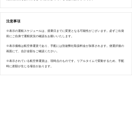
注意事項
※表示の運航スケジュールは、搭乗日までに変更となる可能性がございます。必ずご出発
前にご自身で運航状況の確認をお願いいたします。
※表示価格は航空券運賃であり、手配には別途弊社取扱料金が加算されます。便選択後の
画面にて、合計金額をご確認ください。
※表示されている航空券運賃は、現時点のものです。リアルタイムで変動するため、手配
時に差額が生じる場合があります。