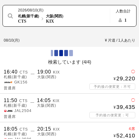
2026/08/10(月)
人数合計
札幌(新千歳)
大阪(関西)
1
CTS
KIX
08/10(月)
¥ 片道 / 1人あたり
検索しています (
4/4
)
16:40
19:00
◯
CTS
KIX
―
札幌(新千歳)
大阪(関西)
29,220
GK156
予約後の便変更：不可
普通席
11:50
14:05
◯
CTS
KIX
―
札幌(新千歳)
大阪(関西)
39,435
JAL2504
予約後の便変更：可
普通席
18:05
20:15
4席
CTS
KIX
―
札幌(新千歳)
大阪(関西)
52,410