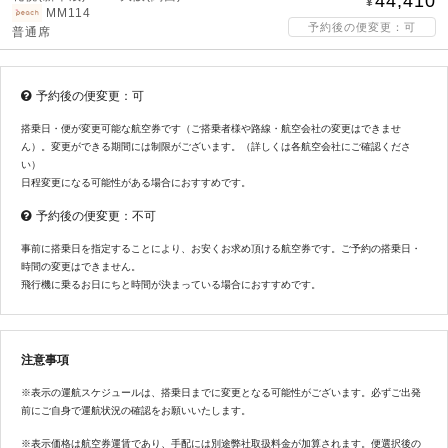
44,410
MM114
予約後の便変更：可
普通席
予約後の便変更：可
搭乗日・便が変更可能な航空券です（ご搭乗者様や路線・航空会社の変更はできませ
ん）。変更ができる期間には制限がございます。（詳しくは各航空会社にご確認くださ
い）
日程変更になる可能性がある場合におすすめです。
予約後の便変更：不可
事前に搭乗日を指定することにより、お安くお求め頂ける航空券です。ご予約の搭乗日・
時間の変更はできません。
飛行機に乗るお日にちと時間が決まっている場合におすすめです。
注意事項
※表示の運航スケジュールは、搭乗日までに変更となる可能性がございます。必ずご出発
前にご自身で運航状況の確認をお願いいたします。
※表示価格は航空券運賃であり、手配には別途弊社取扱料金が加算されます。便選択後の