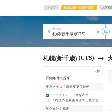
トップ
検索結果・航空券選択
お客様
出発地
(CTS)
札幌(新千歳)
-
件
詳細条件で探す
座席クラス / 日時変更可能便
アップグレード席を表示
予約後の便変更可否で比較する
航空会社を指定