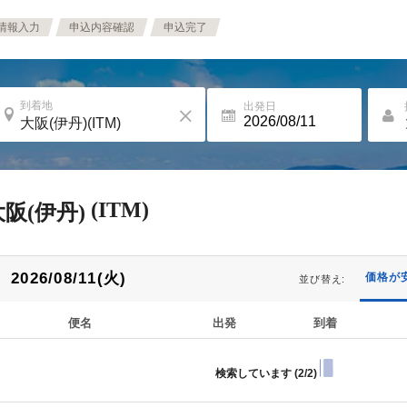
情報入力
申込内容確認
申込完了
到着地
出発日
(ITM)
大阪(伊丹)
2026/08/11(火)
価格が
並び替え:
便名
出発
到着
検索しています (
2/2
)