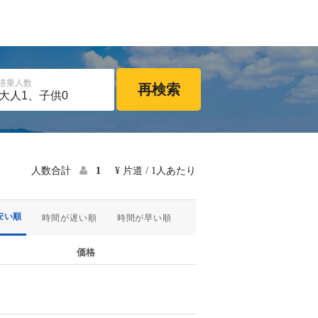
搭乗人数
再検索
人数合計
1
¥ 片道 / 1人あたり
安い順
時間が遅い順
時間が早い順
価格