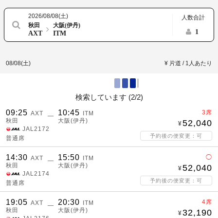
2026/08/08(土)
人数合計
秋田
大阪(伊丹)
1
AXT
ITM
08/08(土)
¥ 片道 / 1人あたり
検索しています (
2/2
)
09:25
10:45
3席
AXT
ITM
―
秋田
大阪(伊丹)
52,040
JAL2172
予約後の便変更：可
普通席
14:30
15:50
◯
AXT
ITM
―
秋田
大阪(伊丹)
52,040
JAL2174
予約後の便変更：可
普通席
19:05
20:30
4席
AXT
ITM
―
秋田
大阪(伊丹)
32,190