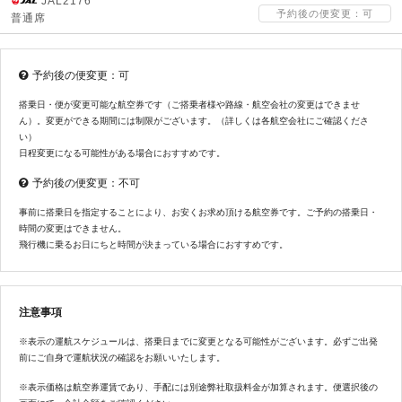
JAL2176
予約後の便変更：可
普通席
予約後の便変更：可
搭乗日・便が変更可能な航空券です（ご搭乗者様や路線・航空会社の変更はできませ
ん）。変更ができる期間には制限がございます。（詳しくは各航空会社にご確認くださ
い）
日程変更になる可能性がある場合におすすめです。
予約後の便変更：不可
事前に搭乗日を指定することにより、お安くお求め頂ける航空券です。ご予約の搭乗日・
時間の変更はできません。
飛行機に乗るお日にちと時間が決まっている場合におすすめです。
注意事項
※表示の運航スケジュールは、搭乗日までに変更となる可能性がございます。必ずご出発
前にご自身で運航状況の確認をお願いいたします。
※表示価格は航空券運賃であり、手配には別途弊社取扱料金が加算されます。便選択後の