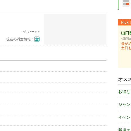
Pick 
<リパーク>
山口
<歯科
現在の満空情報：
空
骨が
土日
オス
お得な
ジャン
イベン
新規オ