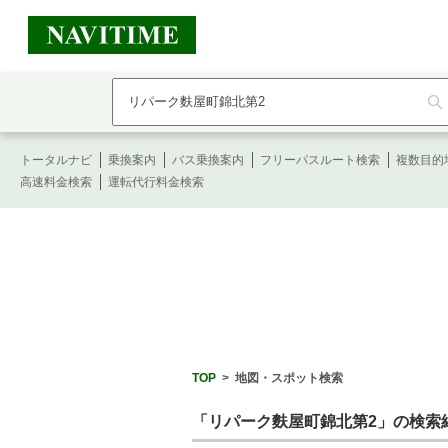
フ
リ
ー
ワ
ー
トータルナビ
ド
乗換案内
バス乗換案内
フリーパスルート検索
複数目的
検
高速料金検索
運転代行料金検索
索
TOP
>
地図・スポット検索
「リパーク麩屋町錦北第2」の検索