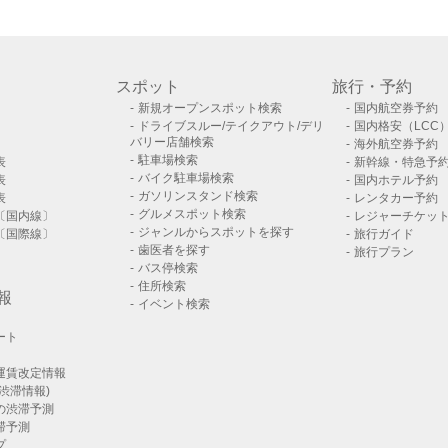
スポット
旅行・予約
新規オープンスポット検索
国内航空券予約
ドライブスルー/テイクアウト/デリ
国内格安（LCC
バリー店舗検索
海外航空券予約
駐車場検索
表
新幹線・特急予
バイク駐車場検索
表
国内ホテル予約
ガソリンスタンド検索
表
レンタカー予約
グルメスポット検索
〔国内線〕
レジャーチケッ
ジャンルからスポットを探す
〔国際線〕
旅行ガイド
歯医者を探す
旅行プラン
バス停検索
住所検索
報
イベント検索
ート
運賃改定情報
渋滞情報)
の渋滞予測
滞予測
プ