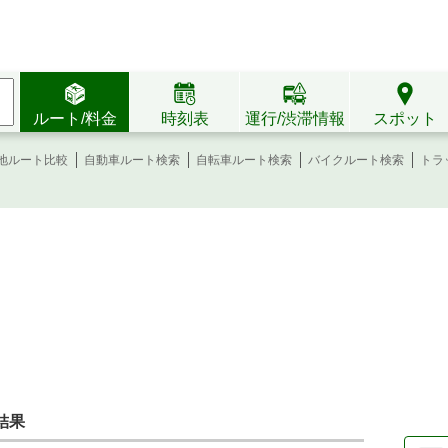
ルート/料金
時刻表
運行/渋滞情報
スポット
地ルート比較
自動車ルート検索
自転車ルート検索
バイクルート検索
トラ
結果