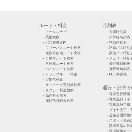
ルート・料金
時刻表
トータルナビ
電車時刻表
乗換案内
新幹線時刻表
バス乗換案内
特急時刻表
フリーパスルート検索
路線バス時刻
複数目的地ルート比較
高速バス時刻
自動車ルート検索
フェリー時刻
自転車ルート検索
飛行機時刻表
バイクルート検索
飛行機時刻表
トラックルート検索
LCC時刻表
定期代検索
オフピーク定期券検索
運行・渋滞情
タクシー料金検索
電車運行情報
高速料金検索
電車混雑リポ
運転代行料金検索
電車混雑予報
ダイヤ改正・
道路交通情報(
スポット周辺
高速道路の渋
渋滞情報マッ