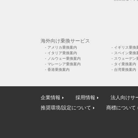
海外向け乗換サービス
アメリカ乗換案内
イギリス乗換
イタリア乗換案内
スペイン乗換
ノルウェー乗換案内
スウェーデン
マレーシア乗換案内
タイ乗換案内
香港乗換案内
台湾乗換案内
企業情報
採用情報
法人向けサ
推奨環境/設定について
商標について