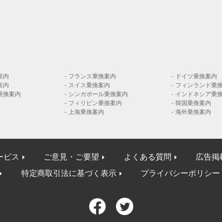
案内
フランス乗換案内
ドイツ乗換案内
案内
スイス乗換案内
フィンランド乗
乗換案内
シンガポール乗換案内
インドネシア乗
フィリピン乗換案内
韓国乗換案内
上海乗換案内
海外乗換案内
ービス
ご意見・ご要望
よくある質問
広告掲
特定商取引法に基づく表示
プライバシーポリシー