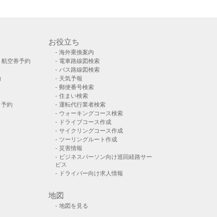
お役立ち
海外乗換案内
）航空券予約
電車路線図検索
バス路線図検索
約
天気予報
郵便番号検索
住まい検索
ト予約
運転代行業者検索
ウォーキングコース検索
ドライブコース作成
サイクリングコース作成
ツーリングルート作成
災害情報
ビジネスパーソン向け巡回経路サー
ビス
ドライバー向け求人情報
地図
地図を見る