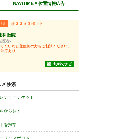
NAVITIME × 位置情報広告
Up!
オススメスポット
歯科医院
/歯医者>
足りないなど難症例の方もご相談ください。
も診療あり
無料でナビ
スメ検索
レジャーチケット
ルから探す
トを探す
ープンスポット