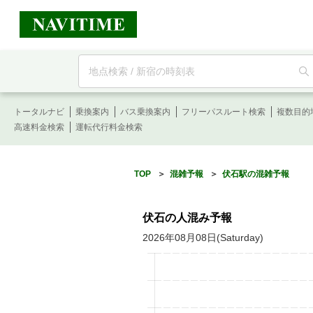
フ
リ
ー
ワ
ー
トータルナビ
ド
乗換案内
バス乗換案内
フリーパスルート検索
複数目的
検
高速料金検索
運転代行料金検索
索
TOP
＞
混雑予報
＞
伏石駅の混雑予報
伏石の人混み予報
2026年08月08日(Saturday)