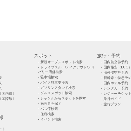
スポット
旅行・予約
新規オープンスポット検索
国内航空券予約
ドライブスルー/テイクアウト/デリ
国内格安（LCC
バリー店舗検索
海外航空券予約
駐車場検索
表
新幹線・特急予
バイク駐車場検索
表
国内ホテル予約
ガソリンスタンド検索
表
レンタカー予約
グルメスポット検索
〔国内線〕
レジャーチケッ
ジャンルからスポットを探す
〔国際線〕
旅行ガイド
歯医者を探す
旅行プラン
バス停検索
住所検索
報
イベント検索
ート