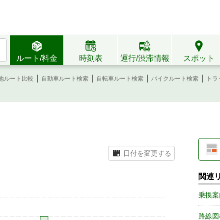
ルート/料金
時刻表
運行/渋滞情報
スポット
地ルート比較
自動車ルート検索
自転車ルート検索
バイクルート検索
トラ
関連
乗換案
路線図