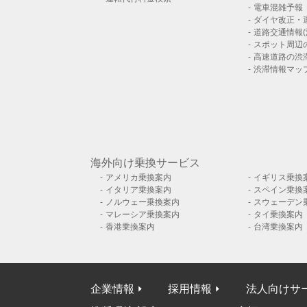
電車混雑予報
ダイヤ改正・
道路交通情報(
スポット周辺
高速道路の渋
渋滞情報マッ
海外向け乗換サービス
アメリカ乗換案内
イギリス乗換
イタリア乗換案内
スペイン乗換
ノルウェー乗換案内
スウェーデン
マレーシア乗換案内
タイ乗換案内
香港乗換案内
台湾乗換案内
企業情報
採用情報
法人向けサ