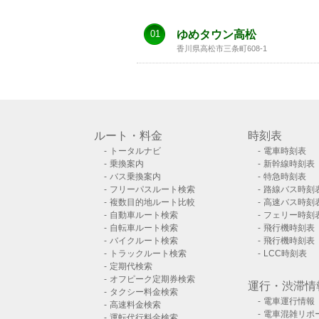
01
ゆめタウン高松
香川県高松市三条町608-1
ルート・料金
時刻表
トータルナビ
電車時刻表
乗換案内
新幹線時刻表
バス乗換案内
特急時刻表
フリーパスルート検索
路線バス時刻
複数目的地ルート比較
高速バス時刻
自動車ルート検索
フェリー時刻
自転車ルート検索
飛行機時刻表
バイクルート検索
飛行機時刻表
トラックルート検索
LCC時刻表
定期代検索
オフピーク定期券検索
運行・渋滞情
タクシー料金検索
電車運行情報
高速料金検索
電車混雑リポ
運転代行料金検索