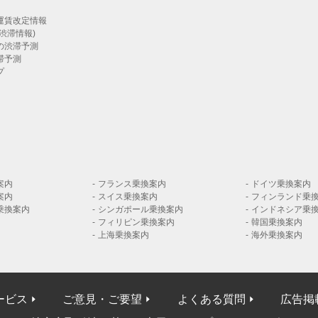
運賃改定情報
渋滞情報)
の渋滞予測
滞予測
プ
案内
フランス乗換案内
ドイツ乗換案内
案内
スイス乗換案内
フィンランド乗
乗換案内
シンガポール乗換案内
インドネシア乗
フィリピン乗換案内
韓国乗換案内
上海乗換案内
海外乗換案内
ービス
ご意見・ご要望
よくある質問
広告掲