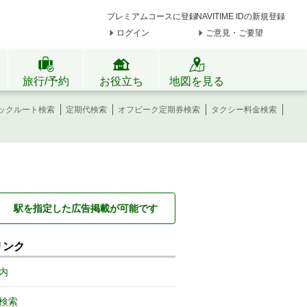
プレミアムコースに登録
NAVITIME IDの新規登録
ログイン
ご意見・ご要望
旅行/予約
お役立ち
地図を見る
ックルート検索
定期代検索
オフピーク定期券検索
タクシー料金検索
駅を指定した広告掲載が可能です
リンク
内
検索