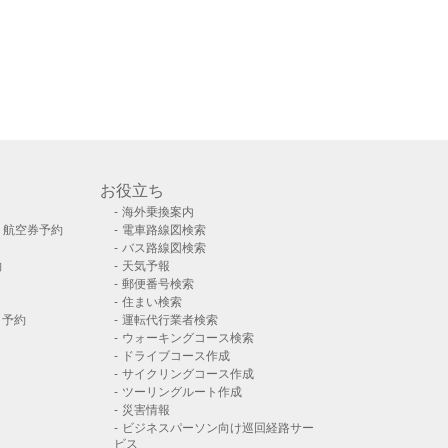
お役立ち
海外乗換案内
）航空券予約
電車路線図検索
バス路線図検索
約
天気予報
郵便番号検索
住まい検索
ト予約
運転代行業者検索
ウォーキングコース検索
ドライブコース作成
サイクリングコース作成
ツーリングルート作成
災害情報
ビジネスパーソン向け巡回経路サー
ビス