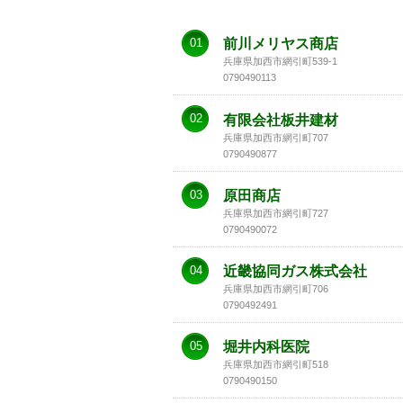
01
前川メリヤス商店
兵庫県加西市網引町539-1
0790490113
02
有限会社板井建材
兵庫県加西市網引町707
0790490877
03
原田商店
兵庫県加西市網引町727
0790490072
04
近畿協同ガス株式会社
兵庫県加西市網引町706
0790492491
05
堀井内科医院
兵庫県加西市網引町518
0790490150