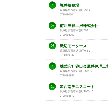
06
堀井養鶏場
兵庫県加西市網引町736-2
0790490304
07
前川洋裁工房株式会社
兵庫県加西市網引町505
0790498000
08
織辺モータース
兵庫県加西市網引町768-1
0790490347
09
株式会社谷口金属熱処理工
兵庫県加西市網引町2001-5
0790492955
10
加西南テニスコート
兵庫県加西市網引町2001-15
0790493870