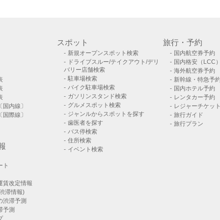
スポット
旅行・予約
新規オープンスポット検索
国内航空券予約
ドライブスルー/テイクアウト/デリ
国内格安（LCC
バリー店舗検索
海外航空券予約
駐車場検索
表
新幹線・特急予
バイク駐車場検索
表
国内ホテル予約
ガソリンスタンド検索
表
レンタカー予約
グルメスポット検索
〔国内線〕
レジャーチケッ
ジャンルからスポットを探す
〔国際線〕
旅行ガイド
歯医者を探す
旅行プラン
バス停検索
住所検索
報
イベント検索
ート
運賃改定情報
渋滞情報)
の渋滞予測
滞予測
プ