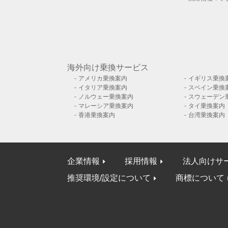
海外向け乗換サービス
アメリカ乗換案内
イギリス乗換
イタリア乗換案内
スペイン乗換
ノルウェー乗換案内
スウェーデン
マレーシア乗換案内
タイ乗換案内
香港乗換案内
台湾乗換案内
企業情報
採用情報
法人向けサ
推奨環境/設定について
商標について