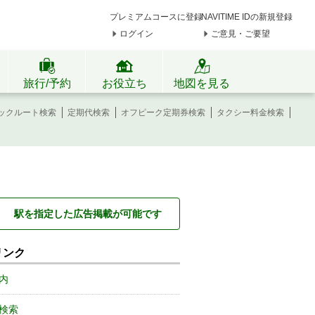
プレミアムコースに登録
NAVITIME IDの新規登録
ログイン
ご意見・ご要望
旅行/予約
お役立ち
地図を見る
ックルート検索
定期代検索
オフピーク定期券検索
タクシー料金検索
駅を指定した広告掲載が可能です
リンク
内
検索