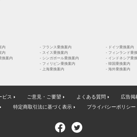
案内
フランス乗換案内
ドイツ乗換案内
案内
スイス乗換案内
フィンランド乗
乗換案内
シンガポール乗換案内
インドネシア乗
フィリピン乗換案内
韓国乗換案内
上海乗換案内
海外乗換案内
ービス
ご意見・ご要望
よくある質問
広告掲
特定商取引法に基づく表示
プライバシーポリシー