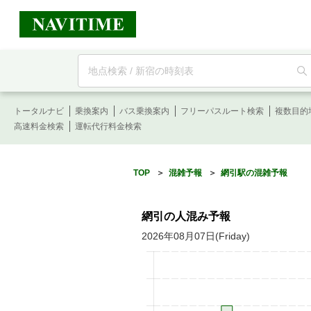
フ
リ
ー
ワ
ー
トータルナビ
ド
乗換案内
バス乗換案内
フリーパスルート検索
複数目的
検
高速料金検索
運転代行料金検索
索
TOP
＞
混雑予報
＞
網引駅の混雑予報
網引の人混み予報
2026年08月07日(Friday)