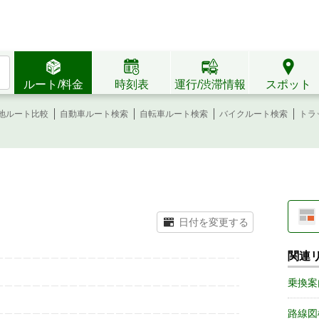
ルート/料金
時刻表
運行/渋滞情報
スポット
地ルート比較
自動車ルート検索
自転車ルート検索
バイクルート検索
トラ
関連
乗換案
路線図