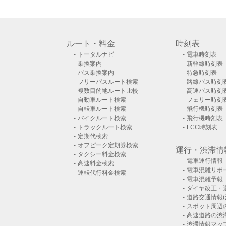
ルート・料金
時刻表
トータルナビ
電車時刻表
乗換案内
新幹線時刻表
バス乗換案内
特急時刻表
フリーパスルート検索
路線バス時刻
複数目的地ルート比較
高速バス時刻
自動車ルート検索
フェリー時刻
自転車ルート検索
飛行機時刻表
バイクルート検索
飛行機時刻表
トラックルート検索
LCC時刻表
定期代検索
オフピーク定期券検索
運行・渋滞情
タクシー料金検索
電車運行情報
高速料金検索
電車混雑リポ
運転代行料金検索
電車混雑予報
ダイヤ改正・
道路交通情報(
スポット周辺
高速道路の渋
渋滞情報マッ