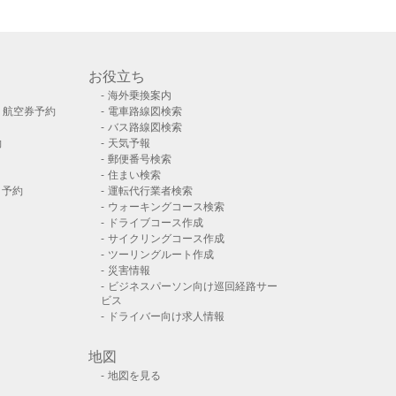
お役立ち
海外乗換案内
）航空券予約
電車路線図検索
バス路線図検索
約
天気予報
郵便番号検索
住まい検索
ト予約
運転代行業者検索
ウォーキングコース検索
ドライブコース作成
サイクリングコース作成
ツーリングルート作成
災害情報
ビジネスパーソン向け巡回経路サー
ビス
ドライバー向け求人情報
地図
地図を見る