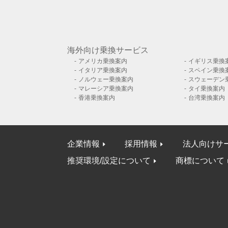
海外向け乗換サービス
アメリカ乗換案内
イギリス乗換
イタリア乗換案内
スペイン乗換
ノルウェー乗換案内
スウェーデン
マレーシア乗換案内
タイ乗換案内
香港乗換案内
台湾乗換案内
企業情報
採用情報
法人向けサ
推奨環境/設定について
商標について