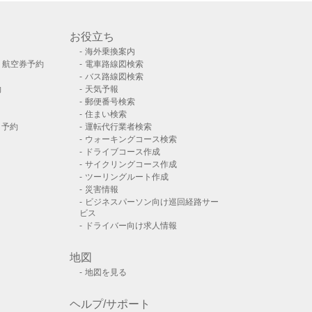
お役立ち
海外乗換案内
）航空券予約
電車路線図検索
バス路線図検索
約
天気予報
郵便番号検索
住まい検索
ト予約
運転代行業者検索
ウォーキングコース検索
ドライブコース作成
サイクリングコース作成
ツーリングルート作成
災害情報
ビジネスパーソン向け巡回経路サー
ビス
ドライバー向け求人情報
地図
地図を見る
ヘルプ/サポート