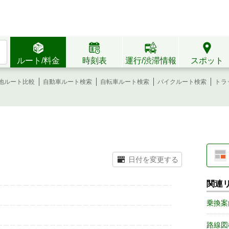
ルート/料金
時刻表
運行/渋滞情報
スポット
地ルート比較
自動車ルート検索
自転車ルート検索
バイクルート検索
トラ
関連
乗換案
路線図