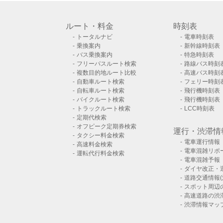
ルート・料金
時刻表
トータルナビ
電車時刻表
乗換案内
新幹線時刻表
バス乗換案内
特急時刻表
フリーパスルート検索
路線バス時刻
複数目的地ルート比較
高速バス時刻
自動車ルート検索
フェリー時刻
自転車ルート検索
飛行機時刻表
バイクルート検索
飛行機時刻表
トラックルート検索
LCC時刻表
定期代検索
オフピーク定期券検索
運行・渋滞情
タクシー料金検索
電車運行情報
高速料金検索
電車混雑リポ
運転代行料金検索
電車混雑予報
ダイヤ改正・
道路交通情報(
スポット周辺
高速道路の渋
渋滞情報マッ