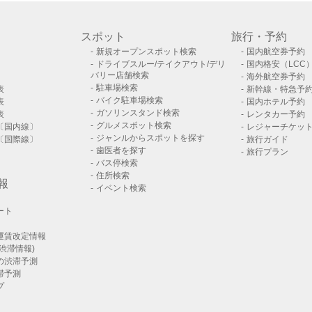
スポット
旅行・予約
新規オープンスポット検索
国内航空券予約
ドライブスルー/テイクアウト/デリ
国内格安（LCC
バリー店舗検索
海外航空券予約
駐車場検索
表
新幹線・特急予
バイク駐車場検索
表
国内ホテル予約
ガソリンスタンド検索
表
レンタカー予約
グルメスポット検索
〔国内線〕
レジャーチケッ
ジャンルからスポットを探す
〔国際線〕
旅行ガイド
歯医者を探す
旅行プラン
バス停検索
住所検索
報
イベント検索
ート
運賃改定情報
渋滞情報)
の渋滞予測
滞予測
プ