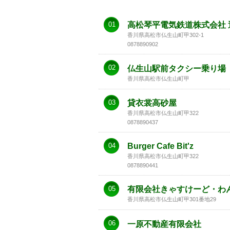
01
高松琴平電気鉄道株式会社 
香川県高松市仏生山町甲302-1
0878890902
02
仏生山駅前タクシー乗り場
香川県高松市仏生山町甲
03
貸衣裳高砂屋
香川県高松市仏生山町甲322
0878890437
04
Burger Cafe Bit'z
香川県高松市仏生山町甲322
0878890441
05
有限会社きゃすけーど・わ
香川県高松市仏生山町甲301番地29
06
一原不動産有限会社