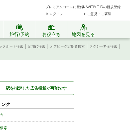
プレミアムコースに登録
NAVITIME IDの新規登録
ログイン
ご意見・ご要望
旅行/予約
お役立ち
地図を見る
ックルート検索
定期代検索
オフピーク定期券検索
タクシー料金検索
駅を指定した広告掲載が可能です
リンク
内
検索