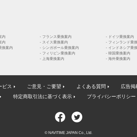
案内
フランス乗換案内
ドイツ乗換案内
案内
スイス乗換案内
フィンランド乗
乗換案内
シンガポール乗換案内
インドネシア乗
フィリピン乗換案内
韓国乗換案内
上海乗換案内
海外乗換案内
ービス
ご意見・ご要望
よくある質問
広告掲
特定商取引法に基づく表示
プライバシーポリシー
© NAVITIME JAPAN Co., Ltd.