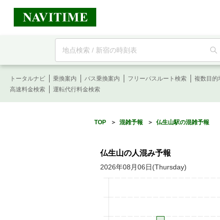
フ
リ
ー
ワ
ー
トータルナビ
ド
乗換案内
バス乗換案内
フリーパスルート検索
複数目的
検
高速料金検索
運転代行料金検索
索
TOP
＞
混雑予報
＞
仏生山駅の混雑予報
仏生山の人混み予報
2026年08月06日(Thursday)