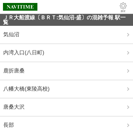
ＪＲ大船渡線〔ＢＲＴ:気仙沼-盛〕の混雑予報 駅一
覧
気仙沼
内湾入口(八日町)
鹿折唐桑
八幡大橋(東陵高校)
唐桑大沢
長部