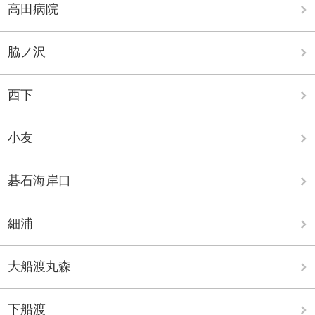
高田病院
脇ノ沢
西下
小友
碁石海岸口
細浦
大船渡丸森
下船渡