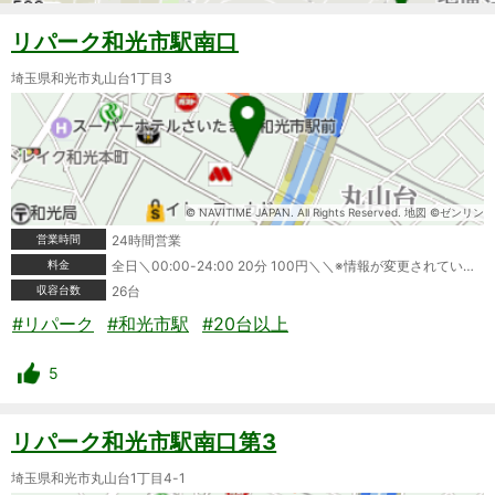
リパーク和光市駅南口
埼玉県和光市丸山台1丁目3
© NAVITIME JAPAN. All Rights Reserved. 地図 ©ゼンリン
営業時間
24時間営業
料金
全日＼00:00-24:00 20分 100円＼＼※情報が変更されている場合もありますので、ご利用の際は必ず現地の表記をご確認ください。
収容台数
26台
#リパーク
#和光市駅
#20台以上
5
リパーク和光市駅南口第3
埼玉県和光市丸山台1丁目4-1