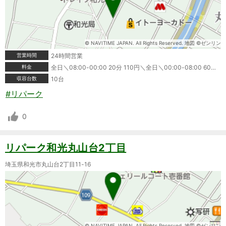
© NAVITIME JAPAN. All Rights Reserved. 地図 ©ゼンリン
営業時間
24時間営業
料金
全日＼08:00-00:00 20分 110円＼全日＼00:00-08:00 60分 110円＼＼※情報が変更されている場合もありますので、ご利用の際は必ず現地の表記をご確認ください。
収容台数
10台
#リパーク
0
リパーク和光丸山台2丁目
埼玉県和光市丸山台2丁目11-16
© NAVITIME JAPAN. All Rights Reserved. 地図 ©ゼンリン