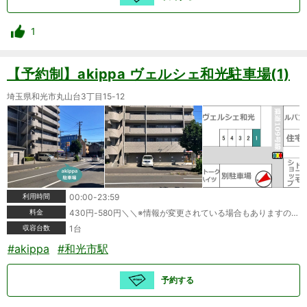
1
【予約制】akippa ヴェルシェ和光駐車場(1)
埼玉県和光市丸山台3丁目15-12
利用時間
00:00-23:59
料金
430円-580円＼＼※情報が変更されている場合もありますので、ご利用の際は必ず公式サイトの情報をご確認ください。
収容台数
1台
#akippa
#和光市駅
予約する