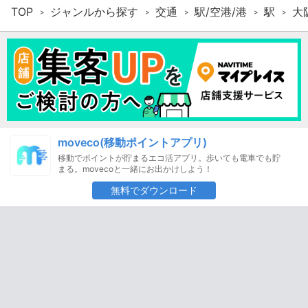
TOP
ジャンルから探す
交通
駅/空港/港
駅
大
moveco(移動ポイントアプリ)
移動でポイントが貯まるエコ活アプリ。歩いても電車でも貯
まる。movecoと一緒にお出かけしよう！
無料でダウンロード