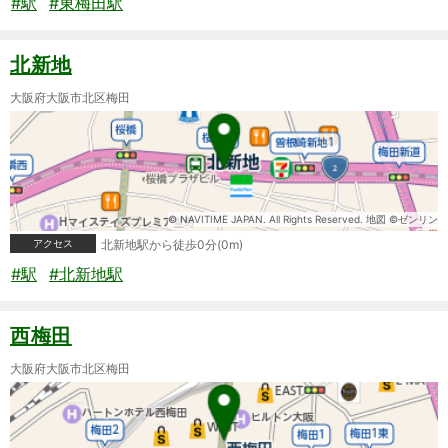
#駅
#東梅田駅
北新地
大阪府大阪市北区梅田
© NAVITIME JAPAN. All Rights Reserved. 地図 ©ゼンリン
アクセス
北新地駅から徒歩0分(0m)
#駅
#北新地駅
西梅田
大阪府大阪市北区梅田