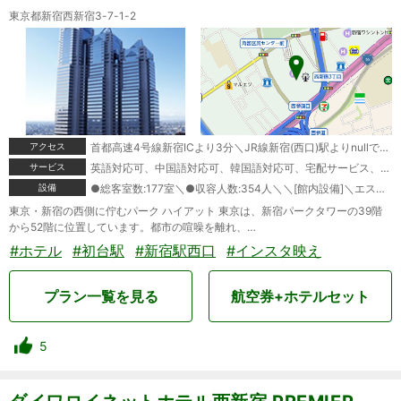
東京都新宿西新宿3-7-1-2
アクセス
首都高速4号線新宿ICより3分＼JR線新宿(西口)駅よりnullで5分＼JR線新宿(南口)駅よりnullで12分＼京王線初台駅よりnullで7分＼成田空港よりnullで90分＼羽田空港よりnullで30分＼＼[送迎]＼あり
サービス
英語対応可、中国語対応可、韓国語対応可、宅配サービス、コンシェルジュ
設備
●総客室数:177室＼●収容人数:354人＼＼[館内設備]＼エステ、ジム、バー
東京・新宿の西側に佇むパーク ハイアット 東京は、新宿パークタワーの39階
から52階に位置しています。都市の喧噪を離れ、…
#ホテル
#初台駅
#新宿駅西口
#インスタ映え
プラン一覧を見る
航空券+ホテルセット
5