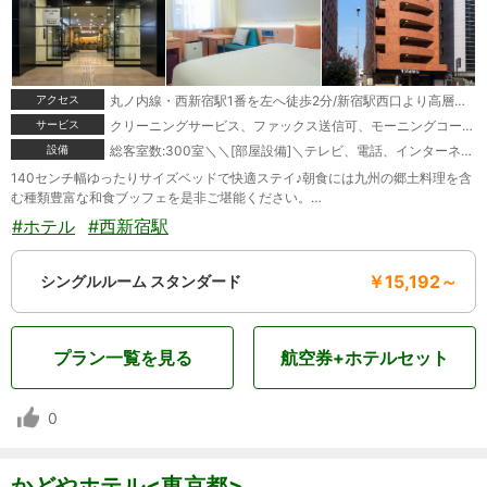
アクセス
丸ノ内線・西新宿駅1番を左へ徒歩2分/新宿駅西口より高層ビル街を眺めながら徒歩約10分/大江戸線・都庁前駅より徒歩約8分
サービス
クリーニングサービス、ファックス送信可、モーニングコール、宅配便、駐車場あり
設備
総客室数:300室＼＼[部屋設備]＼テレビ、電話、インターネット接続(無線LAN形式)、湯沸かしポット、冷蔵庫、ドライヤー、ズボンプレッサー(貸出)、電気スタンド(貸出)、アイロン(貸出)、加湿器、個別空調、洗浄機付トイレ、ボディーソープ、シャンプー、リンス、洗顔ソープ、タオル、バスタオル、ナイトウェア、スリッパ＼＼[館内設備]＼禁煙ルーム、自動販売機、コインランドリー(有料)
140センチ幅ゆったりサイズベッドで快適ステイ♪朝食には九州の郷土料理を含
む種類豊富な和食ブッフェを是非ご堪能ください。…
#ホテル
#西新宿駅
￥15,192～
シングルルーム スタンダード
プラン一覧を見る
航空券+ホテルセット
0
かどやホテル<東京都>