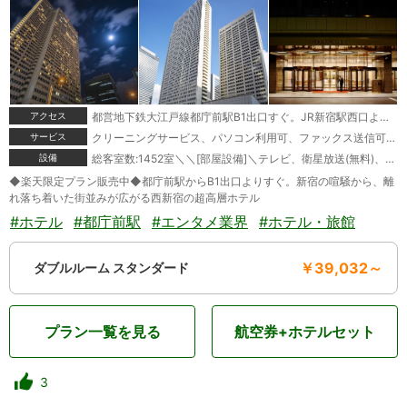
アクセス
都営地下鉄大江戸線都庁前駅B1出口すぐ。JR新宿駅西口より地下道直結約5分。
サービス
クリーニングサービス、パソコン利用可、ファックス送信可、E-Mail送信可、ルームサービス、マッサージサービス、モーニングコール、宅配便、駐車場あり＼＼[特典]＼朝刊サービス、トレーニングルーム御利用無料
設備
総客室数:1452室＼＼[部屋設備]＼テレビ、衛星放送(無料)、電話、ファックス(貸出)、インターネット接続(無線LAN形式)、湯沸かしポット、お茶セット、冷蔵庫、ミニバー、ドライヤー、ズボンプレッサー(貸出)、ズボンプレッサー(一部)、電気スタンド(貸出)、アイロン(貸出)、アイロン(一部)、加湿器(貸出)、加湿器(一部)、個別空調、変圧器(貸出)、洗浄機付トイレ、ベビーベッド、石鹸(液体)、ボディーソープ、シャンプー、コンディショナー、ハミガキセット、カミソリ、シャワーキャップ、くし、タオル、バスタオル、浴衣、スリッパ、金庫＼＼[館内設備]＼レストラン、ティーラウンジ、ラウンジ、スカイラウンジ、バーラウンジ、バー、カラオケルーム、宴会場、会議室、結婚式場、禁煙ルーム、コンビニエンスストア、ベーカーショップ、フラワーショップ、ドラッグストア、ショッピングアベニュー、美容院、スポーツジム、プール(夏期のみ)、屋外プール、茶室、コネクティングルーム(一部・要予約)
◆楽天限定プラン販売中◆都庁前駅からB1出口よりすぐ。新宿の喧騒から、離
れ落ち着いた街並みが広がる西新宿の超高層ホテル
#ホテル
#都庁前駅
#エンタメ業界
#ホテル・旅館
￥39,032～
ダブルルーム スタンダード
プラン一覧を見る
航空券+ホテルセット
3