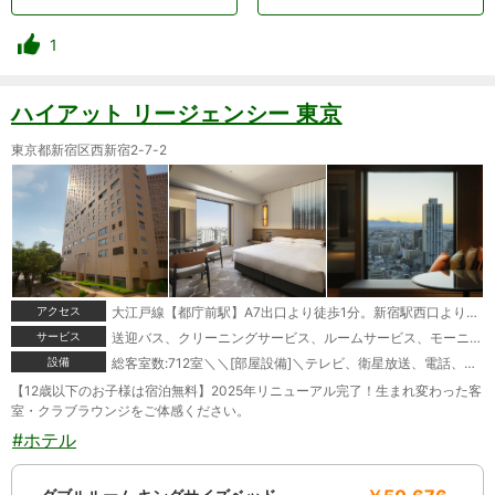
1
ハイアット リージェンシー 東京
東京都新宿区西新宿2-7-2
アクセス
大江戸線【都庁前駅】A7出口より徒歩1分。新宿駅西口より無料シャトルバス毎日運行！
サービス
送迎バス、クリーニングサービス、ルームサービス、モーニングコール、宅配便、駐車場あり
設備
総客室数:712室＼＼[部屋設備]＼テレビ、衛星放送、電話、インターネット接続(無線LAN形式)、湯沸かしポット、お茶セット、冷蔵庫、ドライヤー、ズボンプレッサー(貸出)、電気スタンド(貸出)、アイロン(貸出)、加湿器(貸出)、個別空調、ヘルスメーター、変圧器(貸出)、洗浄機付トイレ、石鹸(固形)、ボディーソープ、シャンプー、コンディショナー、ハミガキセット、カミソリ、シャワーキャップ、ブラシ、タオル、バスタオル、バスローブ、浴衣、スリッパ、金庫＼＼[館内設備]＼レストラン、バーラウンジ、バー、宴会場、会議室、禁煙ルーム、コンビニエンスストア、スポーツジム
【12歳以下のお子様は宿泊無料】2025年リニューアル完了！生まれ変わった客
室・クラブラウンジをご体感ください。
#ホテル