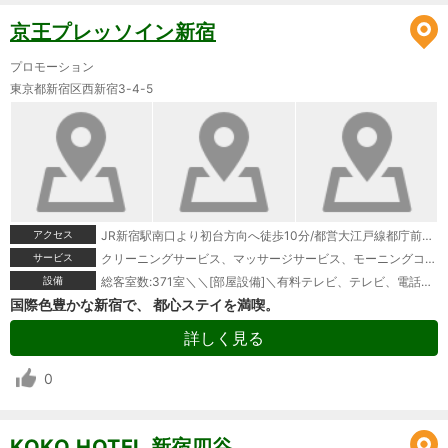
京王プレッソイン新宿
プロモーション
東京都新宿区西新宿3-4-5
アクセス
JR新宿駅南口より初台方向へ徒歩10分/都営大江戸線都庁前駅A4出口より甲州街道方向へ徒歩8分
サービス
クリーニングサービス、マッサージサービス、モーニングコール、宅配便
設備
総客室数:371室＼＼[部屋設備]＼有料テレビ、テレビ、電話、湯沸かしポット、冷蔵庫、ドライヤー、ズボンプレッサー(貸出)、電気スタンド(貸出)、アイロン(貸出)、加湿器、個別空調、変圧器(貸出)、洗浄機付トイレ、石鹸(液体)、ボディーソープ、シャンプー、リンス、ハミガキセット、カミソリ、シャワーキャップ、ブラシ、タオル、バスタオル、スリッパ、パジャマ＼＼[館内設備]＼禁煙ルーム、コンビニエンスストア、自動販売機、コインランドリー(有料)
国際色豊かな新宿で、 都心ステイを満喫。
詳しく見る
0
KOKO HOTEL 新宿四谷