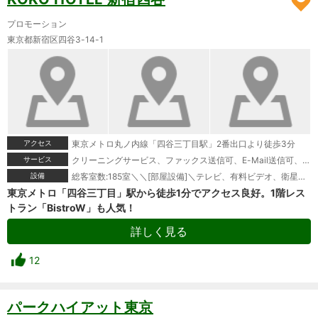
プロモーション
東京都新宿区四谷3-14-1
アクセス
東京メトロ丸ノ内線「四谷三丁目駅」2番出口より徒歩3分
サービス
クリーニングサービス、ファックス送信可、E-Mail送信可、マッサージサービス、宅配便、駐車場あり＼＼[特典]＼ウェルカムドリンクサービス
設備
総客室数:185室＼＼[部屋設備]＼テレビ、有料ビデオ、衛星放送(無料)、ファックス(一部)、インターネット接続(LAN形式)、インターネット接続(無線LAN形式)、湯沸かしポット、お茶セット、冷蔵庫、ドライヤー、ズボンプレッサー(貸出)、電気スタンド、アイロン(貸出)、加湿器、個別空調、洗浄機付トイレ、石鹸(固形)、ボディーソープ、シャンプー、コンディショナー、洗顔ソープ、ハミガキセット、カミソリ、ブラシ、タオル、バスタオル、ナイトウェア、スリッパ＼＼[館内設備]＼レストラン、宴会場、会議室、禁煙ルーム、自動販売機、コインランドリー(有料)
東京メトロ「四谷三丁目」駅から徒歩1分でアクセス良好。1階レス
トラン「BistroW」も人気！
詳しく見る
12
パークハイアット東京