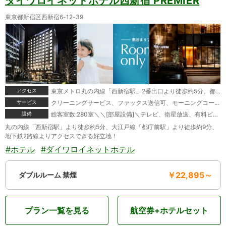
ダイワロイネットホテル西新宿 PREMIER
東京都新宿区西新宿6-12-39
アクセス
東京メトロ丸の内線「西新宿駅」2番出口より徒歩約5分。都営地下鉄大江戸線「都庁前駅」より徒歩約9分。アクセス至便。
サービス
クリーニングサービス、ファックス送信可、モーニングコール、宅配便、駐車場あり
設備
総客室数:280室＼＼[部屋設備]＼テレビ、衛星放送、有料ビデオ、衛星放送(無料)、電話、インターネット接続(無線LAN形式)、湯沸かしポット、お茶セット、冷蔵庫、ドライヤー、ズボンプレッサー、電気スタンド(一部)、アイロン(貸出)、加湿器、個別空調、変圧器(貸出)、洗浄機付トイレ、ベビーベッド、ボディーソープ、シャンプー、コンディショナー、洗顔ソープ、入浴剤、ハミガキセット、カミソリ、ブラシ、タオル、バスタオル、ナイトウェア、スリッパ、金庫＼＼[館内設備]＼レストラン、喫茶、会議室、禁煙ルーム、コンビニエンスストア、自動販売機、コインランドリー(有料)
丸の内線「西新宿駅」より徒歩約5分、大江戸線「都庁前駅」より徒歩約9分、
地下鉄2路線よりアクセスできる好立地！
#ホテル
#ダイワロイネットホテル
￥22,895～
ダブルルーム 禁煙
プラン一覧を見る
航空券+ホテルセット