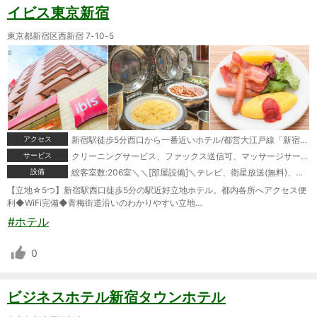
イビス東京新宿
東京都新宿区西新宿 7-10-5
アクセス
新宿駅徒歩5分西口から一番近いホテル/都営大江戸線「新宿西口駅」徒歩2分/西武新宿駅徒歩3分/明治神宮まで電車で10分
サービス
クリーニングサービス、ファックス送信可、マッサージサービス、モーニングコール、宅配便、駐車場あり
設備
総客室数:206室＼＼[部屋設備]＼テレビ、衛星放送(無料)、電話、インターネット接続(LAN形式)、インターネット接続(無線LAN形式)、湯沸かしポット、お茶セット、冷蔵庫、ドライヤー、ズボンプレッサー(貸出)、電気スタンド(貸出)、アイロン(貸出)、加湿器(貸出)、洗浄機付トイレ、ボディーソープ、シャンプー、リンス、洗顔ソープ、ハミガキセット、カミソリ、シャワーキャップ、ブラシ、タオル、バスタオル、ナイトウェア、スリッパ＼＼[館内設備]＼レストラン、禁煙ルーム、自動販売機、コインランドリー(有料)、美容院
【立地☆5つ】新宿駅西口徒歩5分の駅近好立地ホテル。都内各所へアクセス便
利◆WiFi完備◆青梅街道沿いのわかりやすい立地…
#ホテル
0
ビジネスホテル新宿タウンホテル