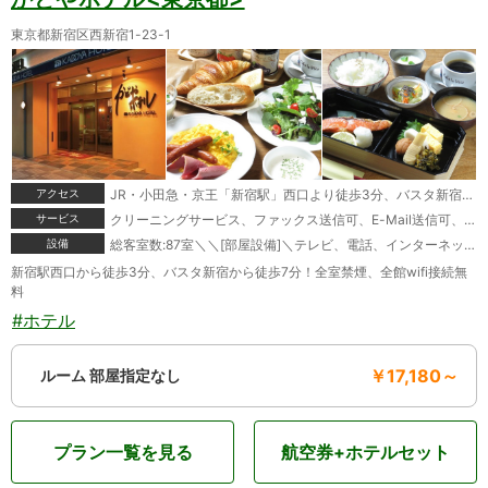
東京都新宿区西新宿1-23-1
アクセス
JR・小田急・京王「新宿駅」西口より徒歩3分、バスタ新宿より徒歩7分の好立地！
サービス
クリーニングサービス、ファックス送信可、E-Mail送信可、マッサージサービス、モーニングコール、宅配便＼＼[特典]＼お部屋で緑茶サービス
設備
総客室数:87室＼＼[部屋設備]＼テレビ、電話、インターネット接続(LAN形式)、インターネット接続(無線LAN形式)、湯沸かしポット、お茶セット、冷蔵庫、ドライヤー、ズボンプレッサー(貸出)、電気スタンド(貸出)、電気スタンド(一部)、アイロン(貸出)、加湿器(一部)、変圧器(貸出)、洗浄機付トイレ、ボディーソープ、シャンプー、コンディショナー、洗顔ソープ、ハミガキセット、カミソリ、シャワーキャップ、ブラシ、タオル、バスタオル、ナイトガウン、スリッパ、電子レンジ(一部・要予約)＼＼[館内設備]＼レストラン、喫茶、居酒屋コーナー、宴会場、会議室、禁煙ルーム、売店、コーヒーショップ、自動販売機、コインランドリー(有料)
新宿駅西口から徒歩3分、バスタ新宿から徒歩7分！全室禁煙、全館wifi接続無
料
#ホテル
￥17,180～
ルーム 部屋指定なし
プラン一覧を見る
航空券+ホテルセット