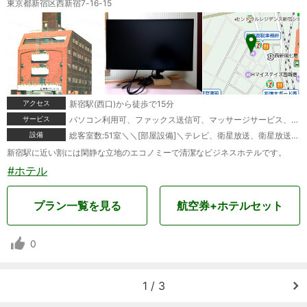
東京都新宿区西新宿7-16-15
アクセス
新宿駅(西口)から徒歩で15分
サービス
パソコン利用可、ファックス送信可、マッサージサービス、宅配便、駐車場あり
設備
総客室数:51室＼＼[部屋設備]＼テレビ、衛星放送、衛星放送(無料)、電話、ファックス(貸出)、インターネット接続(LAN形式)、インターネット接続(無線LAN形式)、湯沸かしポット、お茶セット、冷蔵庫、ドライヤー、ズボンプレッサー(貸出)、電気スタンド(貸出)、加湿器(貸出)、ボディーソープ、シャンプー、リンス、ハミガキセット、カミソリ、タオル、バスタオル、浴衣、スリッパ＼＼[館内設備]＼レストラン、会議室、自動販売機
新宿駅に近い割には閑静な立地のエコノミーで清潔なビジネスホテルです。
#ホテル
プラン一覧を見る
航空券+ホテルセット
0
1 / 3