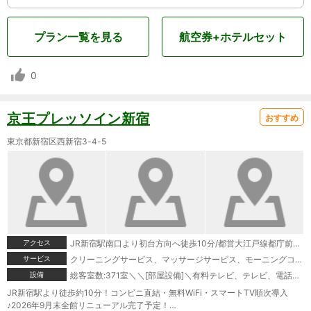
プラン一覧を見る
航空券+ホテルセット
0
京王プレッソイン新宿
おすすめ
東京都新宿区西新宿3-4-5
アクセス
JR新宿駅南口より初台方向へ徒歩10分/都営大江戸線都庁前駅A4出口より甲州街道方向へ徒歩8分
サービス
クリーニングサービス、マッサージサービス、モーニングコール、宅配便
設備
総客室数:371室＼＼[部屋設備]＼有料テレビ、テレビ、電話、湯沸かしポット、冷蔵庫、ドライヤー、ズボンプレッサー(貸出)、電気スタンド(貸出)、アイロン(貸出)、加湿器、個別空調、変圧器(貸出)、洗浄機付トイレ、石鹸(液体)、ボディーソープ、シャンプー、リンス、ハミガキセット、カミソリ、シャワーキャップ、ブラシ、タオル、バスタオル、スリッパ、パジャマ＼＼[館内設備]＼禁煙ルーム、コンビニエンスストア、自動販売機、コインランドリー(有料)
JR新宿駅より徒歩約10分！コンビニ直結・無料WiFi・スマートTV順次導入
♪2026年9月末全館リニューアル完了予定！…