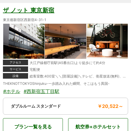
ザ ノット 東京新宿
東京都新宿区西新宿4-31-1
アクセス
大江戸線都庁前駅(A5番出口)より徒歩にて約4分
サービス
宅配便
設備
総客室数:400室＼＼[部屋設備]＼テレビ、衛星放送(無料)、インターネット接続(無線LAN形式)、湯沸かしポット、お茶セット、冷蔵庫、ドライヤー、ズボンプレッサー(貸出)、電気スタンド(貸出)、アイロン(貸出)、加湿器(貸出)、洗浄機付トイレ、石鹸(液体)、ボディーソープ、シャンプー、コンディショナー、洗顔ソープ、ハミガキセット、タオル、バスタオル、ナイトガウン、スリッパ、金庫＼＼[館内設備]＼レストラン、バー、会議室、禁煙ルーム、ベーカーショップ、自動販売機、コインランドリー(有料)、スポーツジム
THEKNOTTOKYOShinjuku-一歩踏み入れた瞬間、そこはもう異国-
#ホテル
#西新宿五丁目駅
￥20,522～
ダブルルーム スタンダード
プラン一覧を見る
航空券+ホテルセット