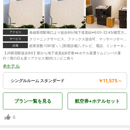
アクセス
各線新宿駅南口より徒歩8分/地下道直結※6:00-22:45/都営大江戸線都庁前駅A4出口より徒歩5分
サービス
クリーニングサービス、ファックス送信可、マッサージサービス、宅配便、駐車場あり
設備
総客室数:1281室＼＼[部屋設備]＼テレビ、電話、インターネット接続(無線LAN形式)、湯沸かしポット、お茶セット、冷蔵庫、ドライヤー、ズボンプレッサー(貸出)、ズボンプレッサー(一部)、電気スタンド、アイロン(貸出)、アイロン(一部)、加湿器(貸出)、洗浄機付トイレ、ボディーソープ、シャンプー、リンス、ハミガキセット、カミソリ、シャワーキャップ、ブラシ、タオル、バスタオル、ナイトウェア、スリッパ＼＼[館内設備]＼レストラン、喫茶、禁煙ルーム、コンビニエンスストア、コインランドリー(有料)
【JR新宿駅徒歩8分】駅から地下道直結&空港⇔ホテル直通リムジンバス運
行！雨の日も楽々アクセス/館内コンビニ有り
#ホテル
￥11,575～
シングルルーム スタンダード
プラン一覧を見る
航空券+ホテルセット
0