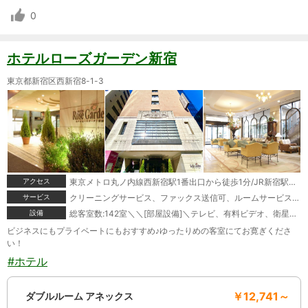
0
ホテルローズガーデン新宿
東京都新宿区西新宿8-1-3
アクセス
東京メトロ丸ノ内線西新宿駅1番出口から徒歩1分/JR新宿駅西口から徒歩10分
サービス
クリーニングサービス、ファックス送信可、ルームサービス、マッサージサービス、モーニングコール、宅配便、駐車場あり
設備
総客室数:142室＼＼[部屋設備]＼テレビ、有料ビデオ、衛星放送(無料)、ビデオデッキ(貸出)、電話、モジュラージャック、インターネット接続(LAN形式)、インターネット接続(無線LAN形式)、湯沸かしポット、お茶セット、冷蔵庫、ドライヤー、ズボンプレッサー(貸出)、電気スタンド(貸出)、アイロン(貸出)、洗浄機付トイレ、ボディーソープ、シャンプー、リンス、洗顔ソープ、ハミガキセット、カミソリ、ブラシ、タオル、バスタオル、ナイトウェア、浴衣、スリッパ＼＼[館内設備]＼レストラン、宴会場、会議室、禁煙ルーム、自動販売機、コインランドリー(有料)
ビジネスにもプライベートにもおすすめ♪ゆったりめの客室にてお寛ぎくださ
い！
#ホテル
￥12,741～
ダブルルーム アネックス