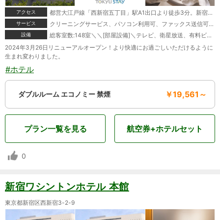
アクセス
都営大江戸線「西新宿五丁目」駅A1出口より徒歩3分。新宿副都心のオフィス街に近接し、東京都庁へもアクセス良好！
サービス
クリーニングサービス、パソコン利用可、ファックス送信可、モーニングコール、宅配便
設備
総客室数:148室＼＼[部屋設備]＼テレビ、衛星放送、有料ビデオ、CS放送、電話、モジュラージャック、ファックス、インターネット接続(LAN形式)、インターネット接続(無線LAN形式)、湯沸かしポット、お茶セット、冷蔵庫、ドライヤー、ズボンプレッサー、ズボンプレッサー(貸出)、アイロン(貸出)、加湿器、個別空調、変圧器(貸出)、洗浄機付トイレ、石鹸(液体)、ボディーソープ、シャンプー、リンス、ハミガキセット、カミソリ、シャワーキャップ、くし、ブラシ、タオル、バスタオル、ナイトウェア、スリッパ、ミニキッチン(一部・要予約)、金庫＼＼[館内設備]＼禁煙ルーム、自動販売機
2024年3月26日リニューアルオープン！より快適にお過ごしいただけるように
生まれ変わりました。
#ホテル
￥19,561～
ダブルルーム エコノミー 禁煙
プラン一覧を見る
航空券+ホテルセット
0
新宿ワシントンホテル 本館
東京都新宿区西新宿3-2-9