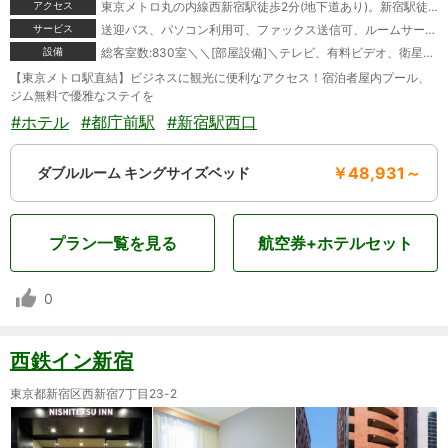
アクセス
東京メトロ丸の内線西新宿駅徒歩2分(地下道あり)。新宿駅徒歩10分。大江戸線都庁前駅5分。新宿駅より無料シャトルバスあり
サービス
送迎バス、パソコン利用可、ファックス送信可、ルームサービス、マッサージサービス、モーニングコール、宅配便、駐車場あり＼＼[特典]＼トレーニングルーム御利用無料
設備
総客室数:830室＼＼[部屋設備]＼テレビ、有料ビデオ、衛星放送(無料)、CS放送、電話、モジュラージャック、ファックス(貸出)、湯沸かしポット、お茶セット、冷蔵庫、ドライヤー、ズボンプレッサー(貸出)、電気スタンド(貸出)、アイロン(貸出)、加湿器(貸出)、ヘルスメーター、洗浄機付トイレ(一部)、ベビーベッド、石鹸(固形)、シャンプー、リンス、コンディショナー、ハミガキセット、カミソリ、シャワーキャップ、くし、タオル、バスタオル、浴衣、スリッパ＼＼[館内設備]＼レストラン、コーヒーハウス、ティーラウンジ、バーラウンジ、宴会場、会議室、結婚式場、サウナ、禁煙ルーム、コーヒーショップ、フラワーショップ、美容院、フィットネスクラブ、スポーツジム、プール(通年)、テニスコート、貸自転車
【東京メトロ駅直結】ビジネスに観光に便利なアクセス！宿泊者屋内プール、
ジム無料で優雅なステイを
#ホテル
#都庁前駅
#新宿駅西口
￥48,931～
ダブルルーム キングサイズベッド
プラン一覧を見る
航空券+ホテルセット
0
西鉄イン新宿
東京都新宿区西新宿7丁目23-2