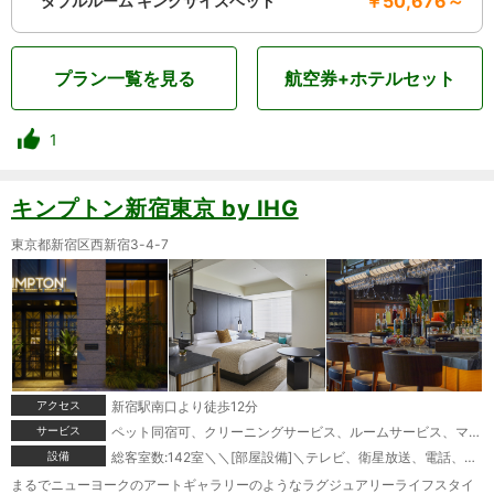
￥50,676～
ダブルルーム キングサイズベッド
プラン一覧を見る
航空券+ホテルセット
1
キンプトン新宿東京 by IHG
東京都新宿区西新宿3-4-7
アクセス
新宿駅南口より徒歩12分
サービス
ペット同宿可、クリーニングサービス、ルームサービス、マッサージサービス、駐車場あり＼＼[特典]＼モーニングコーヒーサービス、トレーニングルーム御利用無料
設備
総客室数:142室＼＼[部屋設備]＼テレビ、衛星放送、電話、インターネット接続(無線LAN形式)、ティーサーバー、湯沸かしポット、お茶セット、冷蔵庫、ミニバー、ドライヤー、アイロン、加湿器(貸出)、個別空調、洗浄機付トイレ、石鹸(固形)、石鹸(液体)、ボディーソープ、シャンプー、コンディショナー、ハミガキセット、カミソリ、シャワーキャップ、くし、タオル、バスタオル、バスローブ、浴衣、スリッパ、パジャマ、金庫＼＼[館内設備]＼レストラン、コーヒーハウス、喫茶、ティーラウンジ、ラウンジ、バーラウンジ、バー、多目的室、宴会場、会議室、結婚式場、禁煙ルーム、コーヒーショップ、スポーツジム、貸自転車、コネクティングルーム(一部・要予約)
まるでニューヨークのアートギャラリーのようなラグジュアリーライフスタイ