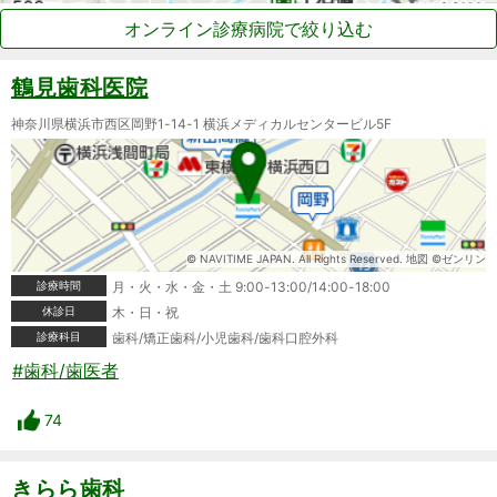
オンライン診療病院で絞り込む
鶴見歯科医院
神奈川県横浜市西区岡野1-14-1 横浜メディカルセンタービル5F
© NAVITIME JAPAN. All Rights Reserved. 地図 ©ゼンリン
診療時間
月・火・水・金・土 9:00-13:00/14:00-18:00
休診日
木・日・祝
診療科目
歯科/矯正歯科/小児歯科/歯科口腔外科
#歯科/歯医者
74
きらら歯科