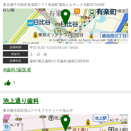
東京都千代田区有楽町1-7-1 有楽町電気ビルヂング北館3F304区
© NAVITIME JAPAN. All Rights Reserved. 地図 ©ゼンリン
診療時間
平日 9:30-13:00/14:30-19:00
休診日
土・日・祝
診療科目
歯科/矯正歯科/小児歯科/歯科口腔外科
#歯科/歯医者
1
池上通り歯科
東京都大田区池上7-1-6 プラティーク池上1F