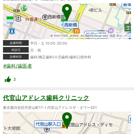
© NAVITIME JAPAN. All Rights Reserved. 地図 ©ゼンリン
診療時間
平日・土 10:00-20:00
休診日
日・祝
診療科目
歯科/矯正歯科/小児歯科/歯科口腔外科
#歯科/歯医者
3
代官山アドレス歯科クリニック
東京都渋谷区代官山町17-1 代官山アドレスザ・タワー301