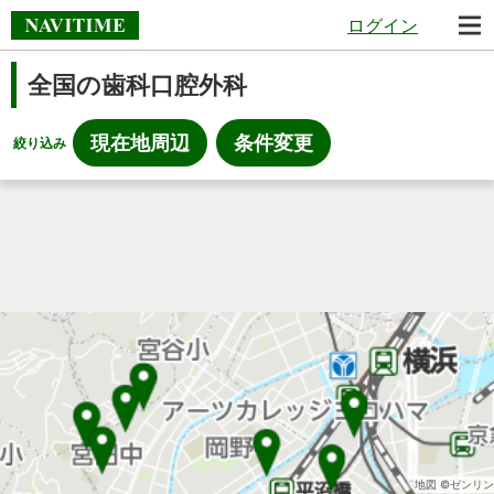
ログイン
全国の歯科口腔外科
現在地周辺
条件変更
絞り込み
地図 ©ゼンリン