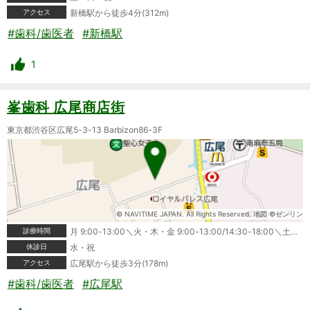
アクセス
新橋駅から徒歩4分(312m)
#歯科/歯医者
#新橋駅
1
峯歯科 広尾商店街
東京都渋谷区広尾5-3-13 Barbizon86-3F
© NAVITIME JAPAN. All Rights Reserved. 地図 ©ゼンリン
診療時間
月 9:00-13:00＼火・木・金 9:00-13:00/14:30-18:00＼土・日 9:00-16:00
休診日
水・祝
アクセス
広尾駅から徒歩3分(178m)
#歯科/歯医者
#広尾駅