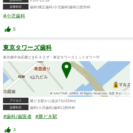
0:00-23:59
診療科目
歯科/矯正歯科/小児歯科/歯科口腔外科
#小児歯科
5
東京タワーズ歯科
東京都中央区勝どき6-3-2 ザ・東京タワーズミッドタワー1F
© NAVITIME JAPAN. All Rights Reserved. 地図 ©ゼンリン
アクセス
勝どき駅から徒歩7分(529m)
診療科目
歯科/小児歯科/歯科口腔外科
#歯科/歯医者
#勝どき駅
3