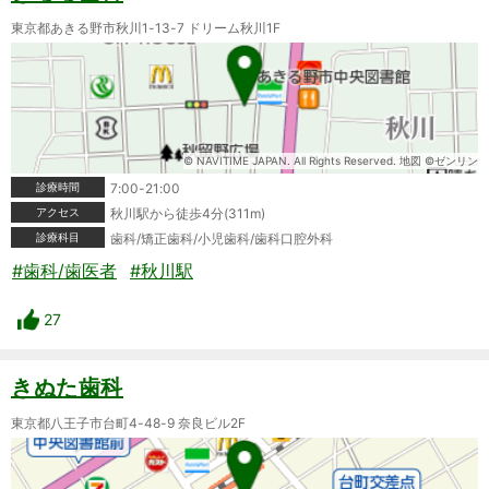
東京都あきる野市秋川1-13-7 ドリーム秋川1F
© NAVITIME JAPAN. All Rights Reserved. 地図 ©ゼンリン
診療時間
7:00-21:00
アクセス
秋川駅から徒歩4分(311m)
診療科目
歯科/矯正歯科/小児歯科/歯科口腔外科
#歯科/歯医者
#秋川駅
27
きぬた歯科
東京都八王子市台町4-48-9 奈良ビル2F