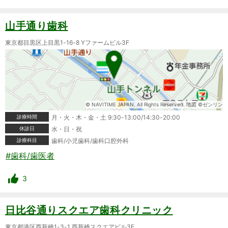
山手通り歯科
東京都目黒区上目黒1-16-8 Yファームビル3F
© NAVITIME JAPAN. All Rights Reserved. 地図 ©ゼンリン
診療時間
月・火・木・金・土 9:30-13:00/14:30-20:00
休診日
水・日・祝
診療科目
歯科/小児歯科/歯科口腔外科
#歯科/歯医者
3
日比谷通りスクエア歯科クリニック
東京都港区西新橋1-3-1 西新橋スクエアビル3F