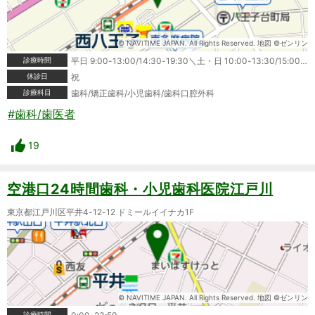
© NAVITIME JAPAN. All Rights Reserved. 地図 ©ゼンリン
診療時間
平日 9:00-13:00/14:30-19:30＼土・日 10:00-13:30/15:00-17:00
休診日
祝
診療科目
歯科/矯正歯科/小児歯科/歯科口腔外科
#歯科/歯医者
19
空港口24時間歯科・小児歯科医院江戸川
東京都江戸川区平井4-12-12 ドミールイイナカ1F
© NAVITIME JAPAN. All Rights Reserved. 地図 ©ゼンリン
診療時間