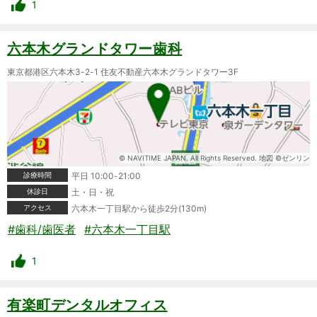
1
六本木グランドタワー歯科
東京都港区六本木3-2-1 住友不動産六本木グランドタワー3F
© NAVITIME JAPAN. All Rights Reserved. 地図 ©ゼンリン
診療時間
平日 10:00-21:00
休診日
土・日・祝
アクセス
六本木一丁目駅から徒歩2分(130m)
#歯科/歯医者
#六本木一丁目駅
1
有楽町デンタルオフィス