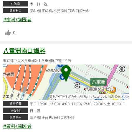
休診日
木・日・祝
診療科目
歯科/矯正歯科/小児歯科/歯科口腔外科
#歯科/歯医者
0
八重洲南口歯科
東京都中央区八重洲2-1 八重洲地下街中1号
© NAVITIME JAPAN. All Rights Reserved. 地図 ©ゼンリン
診療時間
平日 10:00-13:00/14:00-17:00/17:30-20:00＼土 10:00-13:00/14:00-17:00
休診日
日・祝
診療科目
歯科/矯正歯科/歯科口腔外科
#歯科/歯医者