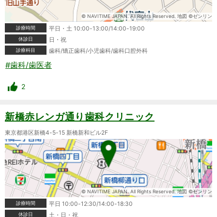
© NAVITIME JAPAN. All Rights Reserved. 地図 ©ゼンリン
診療時間
平日・土 10:00-13:00/14:00-19:00
休診日
日・祝
診療科目
歯科/矯正歯科/小児歯科/歯科口腔外科
#歯科/歯医者
2
新橋赤レンガ通り歯科クリニック
東京都港区新橋4-5-15 新橋新和ビル2F
© NAVITIME JAPAN. All Rights Reserved. 地図 ©ゼンリン
診療時間
平日 10:00-12:30/14:00-18:30
休診日
土・日・祝