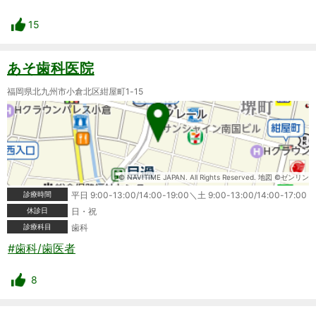
15
あそ歯科医院
福岡県北九州市小倉北区紺屋町1-15
© NAVITIME JAPAN. All Rights Reserved. 地図 ©ゼンリン
診療時間
平日 9:00-13:00/14:00-19:00＼土 9:00-13:00/14:00-17:00
休診日
日・祝
診療科目
歯科
#歯科/歯医者
8