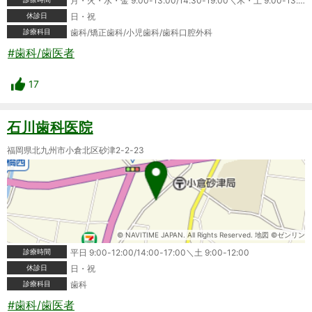
月・火・水・金 9:00-13:00/14:30-19:00＼木・土 9:00-13:00
休診日
日・祝
診療科目
歯科/矯正歯科/小児歯科/歯科口腔外科
#歯科/歯医者
17
石川歯科医院
福岡県北九州市小倉北区砂津2-2-23
© NAVITIME JAPAN. All Rights Reserved. 地図 ©ゼンリン
診療時間
平日 9:00-12:00/14:00-17:00＼土 9:00-12:00
休診日
日・祝
診療科目
歯科
#歯科/歯医者