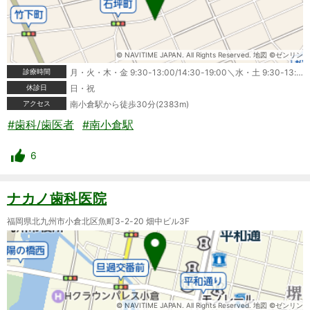
© NAVITIME JAPAN. All Rights Reserved. 地図 ©ゼンリン
診療時間
月・火・木・金 9:30-13:00/14:30-19:00＼水・土 9:30-13:00
休診日
日・祝
アクセス
南小倉駅から徒歩30分(2383m)
#歯科/歯医者
#南小倉駅
6
ナカノ歯科医院
福岡県北九州市小倉北区魚町3-2-20 畑中ビル3F
© NAVITIME JAPAN. All Rights Reserved. 地図 ©ゼンリン