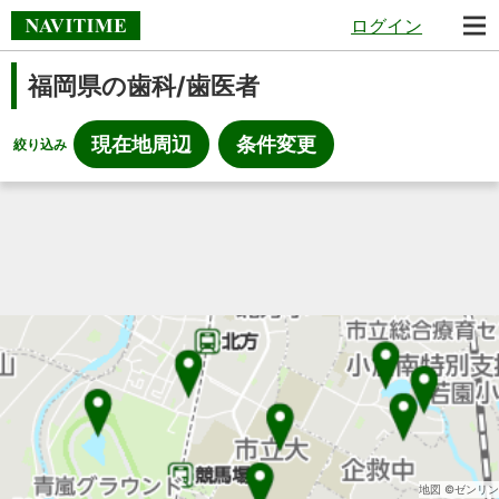
ログイン
福岡県の歯科/歯医者
現在地周辺
条件変更
絞り込み
地図 ©ゼンリン