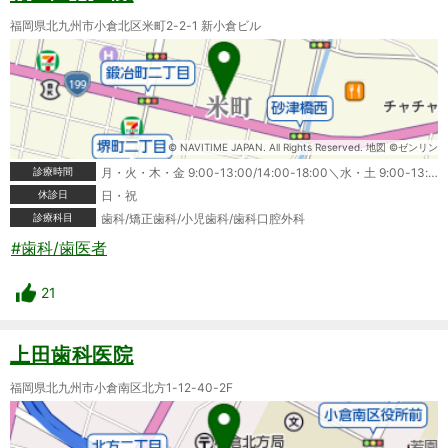
福岡県北九州市小倉北区米町2-2-1 新小倉ビル
© NAVITIME JAPAN. All Rights Reserved. 地図 ©ゼンリン
診療時間
月・火・木・金 9:00-13:00/14:00-18:00＼水・土 9:00-13:00
休診日
日・祝
診療科目
歯科/矯正歯科/小児歯科/歯科口腔外科
#歯科/歯医者
21
上田歯科医院
福岡県北九州市小倉南区北方1-12-40-2F