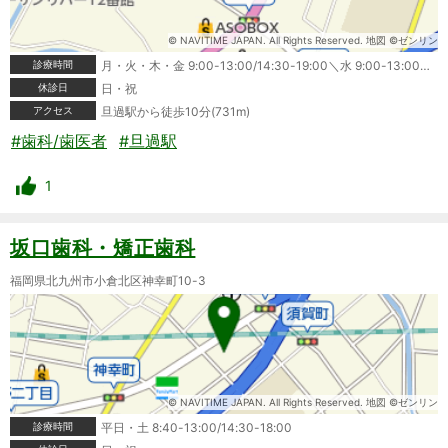
© NAVITIME JAPAN. All Rights Reserved. 地図 ©ゼンリン
診療時間
月・火・木・金 9:00-13:00/14:30-19:00＼水 9:00-13:00＼土 9:00-13:00/14:30-17:00
休診日
日・祝
アクセス
旦過駅から徒歩10分(731m)
#歯科/歯医者
#旦過駅
1
坂口歯科・矯正歯科
福岡県北九州市小倉北区神幸町10-3
© NAVITIME JAPAN. All Rights Reserved. 地図 ©ゼンリン
診療時間
平日・土 8:40-13:00/14:30-18:00