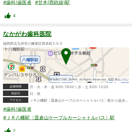
#歯科/歯医者
#甘木(西鉄線)駅
4
なかがわ歯科医院
福岡県北九州市八幡東区西本町2-5-5
© NAVITIME JAPAN. All Rights Reserved. 地図 ©ゼンリン
診療時間
月・火・木・金 9:00-19:00＼水・土 9:00-13:00
休診日
日・祝
アクセス
ＪＲ八幡駅〔皿倉山ケーブルカーシャトルバス〕駅から徒歩3分(190m)
#歯科/歯医者
#ＪＲ八幡駅〔皿倉山ケーブルカーシャトルバス〕駅
2