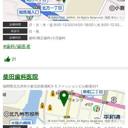
© NAVITIME JAPAN. All Rights Reserved. 地図 ©ゼンリン
診療時間
月・火・木・金 9:00-12:30/14:00-18:00＼水 9:00-12:30＼土 9:00-12:30/14:00-17:00
休診日
日・祝
診療科目
歯科/矯正歯科/小児歯科
#歯科/歯医者
21
柴田歯科医院
福岡県北九州市小倉北区船場町3-5 ファッションビル船場301
© NAVITIME JAPAN. All Rights Reserved. 地図 ©ゼンリン
診療時間