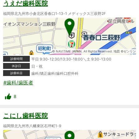
うえだ歯科医院
福岡県北九州市小倉北区香春口1-13-1 メディックス三萩野2F
© NAVITIME JAPAN. All Rights Reserved. 地図 ©ゼンリン
診療時間
平日 9:30-12:30/13:30-18:00＼土 9:30-13:00
休診日
日・祝
診療科目
歯科/矯正歯科/歯科口腔外科
#歯科/歯医者
8
こにし歯科医院
福岡県北九州市八幡東区石坪町1-9