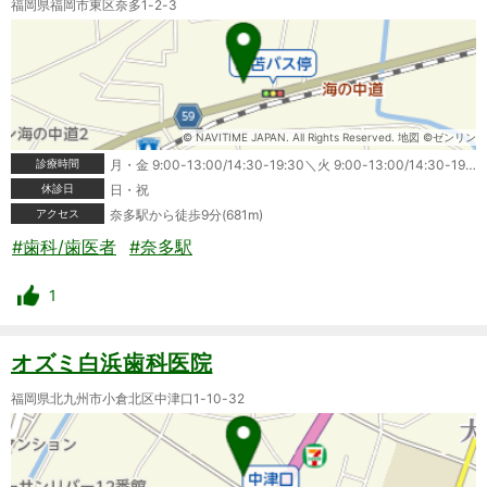
福岡県福岡市東区奈多1-2-3
© NAVITIME JAPAN. All Rights Reserved. 地図 ©ゼンリン
診療時間
月・金 9:00-13:00/14:30-19:30＼火 9:00-13:00/14:30-19:00＼水 9:00-13:00/14:30-17:00＼木 9:00-13:00/14:30-20:00＼土 9:00-13:00/14:30-16:30
休診日
日・祝
アクセス
奈多駅から徒歩9分(681m)
#歯科/歯医者
#奈多駅
1
オズミ白浜歯科医院
福岡県北九州市小倉北区中津口1-10-32