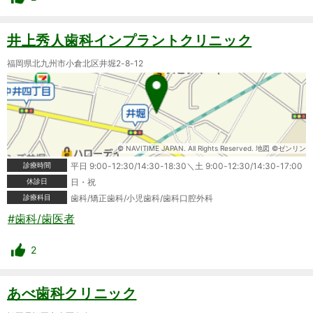
井上秀人歯科インプラントクリニック
福岡県北九州市小倉北区井堀2-8-12
© NAVITIME JAPAN. All Rights Reserved. 地図 ©ゼンリン
診療時間
平日 9:00-12:30/14:30-18:30＼土 9:00-12:30/14:30-17:00
休診日
日・祝
診療科目
歯科/矯正歯科/小児歯科/歯科口腔外科
#歯科/歯医者
2
あべ歯科クリニック