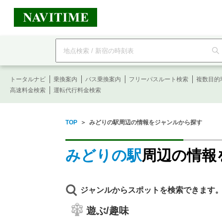
フ
リ
ー
ワ
ー
トータルナビ
ド
乗換案内
バス乗換案内
フリーパスルート検索
複数目的
検
高速料金検索
運転代行料金検索
索
TOP
＞
みどりの駅周辺の情報をジャンルから探す
みどりの駅
周辺の情報
ジャンルからスポットを検索できます
遊ぶ/趣味