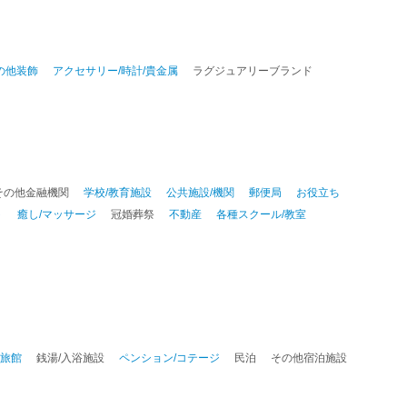
その他装飾
アクセサリー/時計/貴金属
ラグジュアリーブランド
その他金融機関
学校/教育施設
公共施設/機関
郵便局
お役立ち
ト
癒し/マッサージ
冠婚葬祭
不動産
各種スクール/教室
泉旅館
銭湯/入浴施設
ペンション/コテージ
民泊
その他宿泊施設