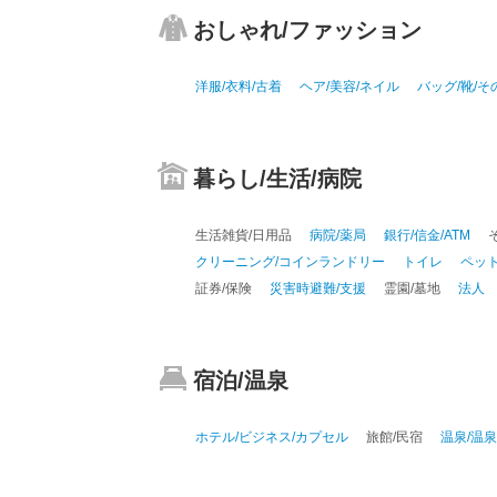
おしゃれ/ファッション
洋服/衣料/古着
ヘア/美容/ネイル
バッグ/靴/
暮らし/生活/病院
生活雑貨/日用品
病院/薬局
銀行/信金/ATM
クリーニング/コインランドリー
トイレ
ペッ
証券/保険
災害時避難/支援
霊園/墓地
法人
宿泊/温泉
ホテル/ビジネス/カプセル
旅館/民宿
温泉/温