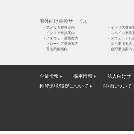
海外向け乗換サービス
アメリカ乗換案内
イギリス乗換
イタリア乗換案内
スペイン乗換
ノルウェー乗換案内
スウェーデン
マレーシア乗換案内
タイ乗換案内
香港乗換案内
台湾乗換案内
企業情報
採用情報
法人向けサ
推奨環境/設定について
商標について