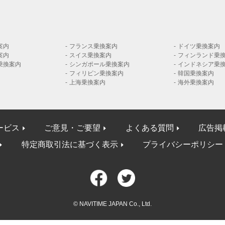
案内
フランス乗換案内
ドイツ乗換案内
案内
スイス乗換案内
フィンランド乗
乗換案内
シンガポール乗換案内
インドネシア乗
フィリピン乗換案内
韓国乗換案内
上海乗換案内
海外乗換案内
ービス
ご意見・ご要望
よくある質問
広告掲
特定商取引法に基づく表示
プライバシーポリシー
© NAVITIME JAPAN Co., Ltd.