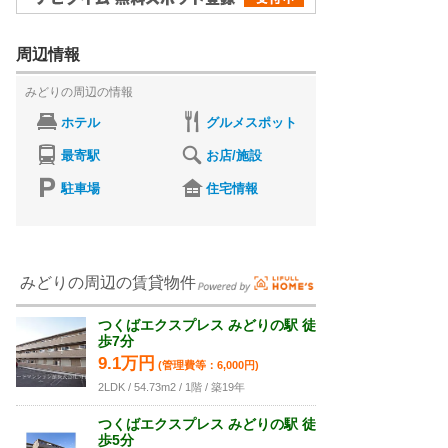
周辺情報
みどりの周辺の情報
ホテル
グルメスポット
最寄駅
お店/施設
駐車場
住宅情報
みどりの周辺の賃貸物件
つくばエクスプレス みどりの駅 徒
歩7分
9.1万円
(管理費等：6,000円)
2LDK / 54.73m2 / 1階 / 築19年
つくばエクスプレス みどりの駅 徒
歩5分