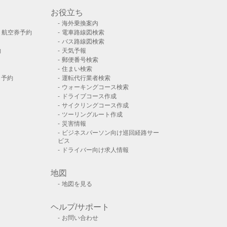
お役立ち
海外乗換案内
）航空券予約
電車路線図検索
バス路線図検索
約
天気予報
郵便番号検索
住まい検索
ト予約
運転代行業者検索
ウォーキングコース検索
ドライブコース作成
サイクリングコース作成
ツーリングルート作成
災害情報
ビジネスパーソン向け巡回経路サー
ビス
ドライバー向け求人情報
地図
地図を見る
ヘルプ/サポート
お問い合わせ