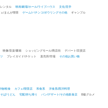
/レンタル
映画/劇場/ホール/ライブハウス
文化/見学
ェ/まんが喫茶
ゲーム/パチンコ/ボウリングその他
ギャンブル
映像/音楽/書籍
ショッピングモール/商店街
デパート/百貨店
ーツ
プレイガイド/チケット
直売所/市場
その他お買い物
丼物/軽食
カフェ/喫茶店
和食系
洋食系/西洋料理
そば/うどん
宅配/持ち帰り
パン/デザート/その他飲食店
B級グルメ