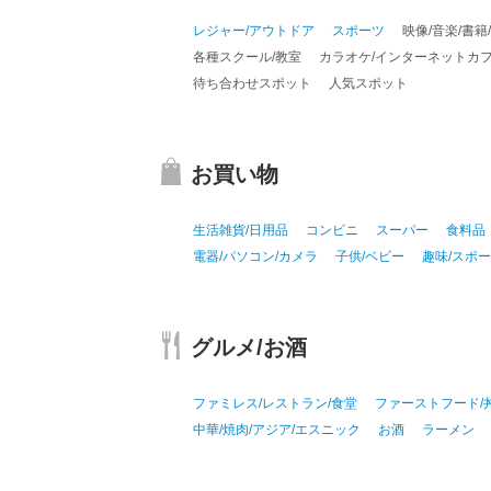
レジャー/アウトドア
スポーツ
映像/音楽/書籍
各種スクール/教室
カラオケ/インターネットカフ
待ち合わせスポット
人気スポット
お買い物
生活雑貨/日用品
コンビニ
スーパー
食料品
電器/パソコン/カメラ
子供/ベビー
趣味/スポ
グルメ/お酒
ファミレス/レストラン/食堂
ファーストフード/
中華/焼肉/アジア/エスニック
お酒
ラーメン