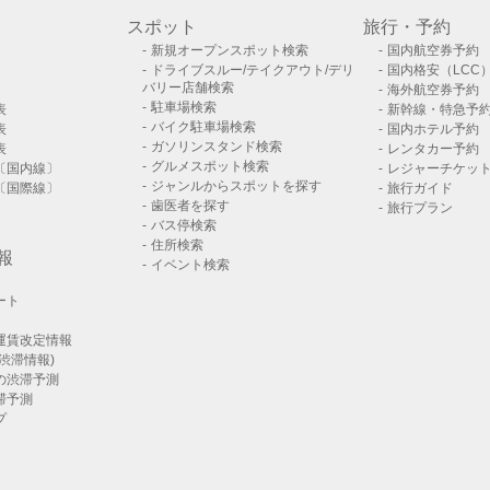
スポット
旅行・予約
新規オープンスポット検索
国内航空券予約
ドライブスルー/テイクアウト/デリ
国内格安（LCC
バリー店舗検索
海外航空券予約
駐車場検索
表
新幹線・特急予
バイク駐車場検索
表
国内ホテル予約
ガソリンスタンド検索
表
レンタカー予約
グルメスポット検索
〔国内線〕
レジャーチケッ
ジャンルからスポットを探す
〔国際線〕
旅行ガイド
歯医者を探す
旅行プラン
バス停検索
住所検索
報
イベント検索
ート
運賃改定情報
渋滞情報)
の渋滞予測
滞予測
プ