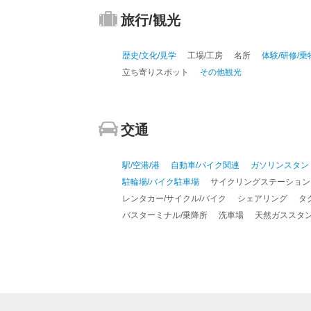
旅行/観光
歴史/文化/見学
工場/工房
名所
体験/研修/乗
立ち寄りスポット
その他観光
交通
駅/空港/港
自動車/バイク関連
ガソリンスタン
駐輪場/バイク駐車場
サイクリングステーション
レンタカー/サイクル/バイク
シェアリング
タ
バスターミナル/乗降所
洗車場
天然ガススタ