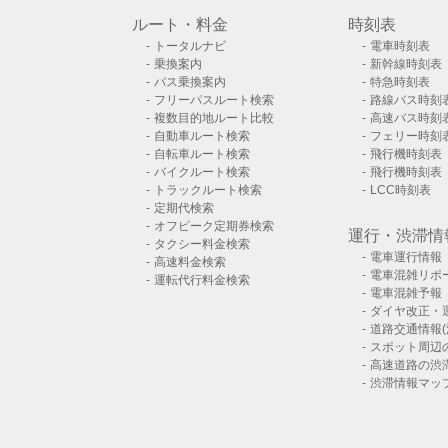
ルート・料金
時刻表
トータルナビ
電車時刻表
乗換案内
新幹線時刻表
バス乗換案内
特急時刻表
フリーパスルート検索
路線バス時刻
複数目的地ルート比較
高速バス時刻
自動車ルート検索
フェリー時刻
自転車ルート検索
飛行機時刻表
バイクルート検索
飛行機時刻表
トラックルート検索
LCC時刻表
定期代検索
オフピーク定期券検索
運行・渋滞情
タクシー料金検索
電車運行情報
高速料金検索
電車混雑リポ
運転代行料金検索
電車混雑予報
ダイヤ改正・
道路交通情報(
スポット周辺
高速道路の渋
渋滞情報マッ