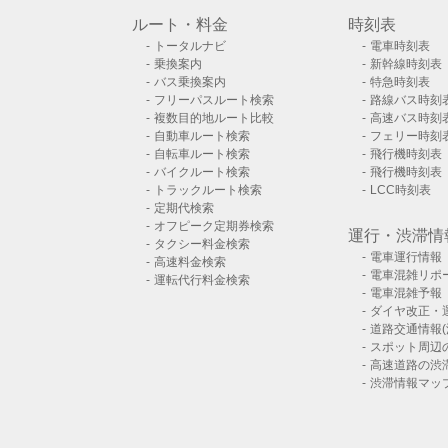
ルート・料金
時刻表
トータルナビ
電車時刻表
乗換案内
新幹線時刻表
バス乗換案内
特急時刻表
フリーパスルート検索
路線バス時刻
複数目的地ルート比較
高速バス時刻
自動車ルート検索
フェリー時刻
自転車ルート検索
飛行機時刻表
バイクルート検索
飛行機時刻表
トラックルート検索
LCC時刻表
定期代検索
オフピーク定期券検索
運行・渋滞情
タクシー料金検索
電車運行情報
高速料金検索
電車混雑リポ
運転代行料金検索
電車混雑予報
ダイヤ改正・
道路交通情報(
スポット周辺
高速道路の渋
渋滞情報マッ