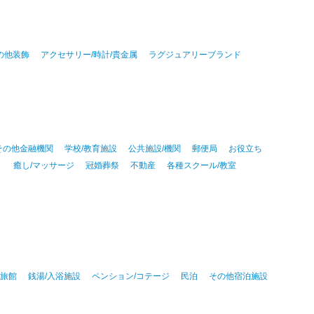
その他装飾
アクセサリー/時計/貴金属
ラグジュアリーブランド
その他金融機関
学校/教育施設
公共施設/機関
郵便局
お役立ち
ト
癒し/マッサージ
冠婚葬祭
不動産
各種スクール/教室
泉旅館
銭湯/入浴施設
ペンション/コテージ
民泊
その他宿泊施設