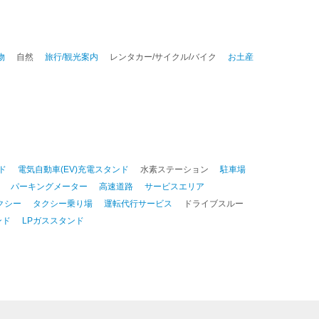
物
自然
旅行/観光案内
レンタカー/サイクル/バイク
お土産
ド
電気自動車(EV)充電スタンド
水素ステーション
駐車場
パーキングメーター
高速道路
サービスエリア
クシー
タクシー乗り場
運転代行サービス
ドライブスルー
ンド
LPガススタンド