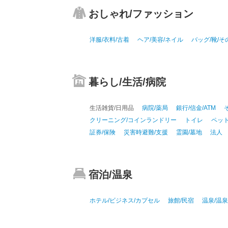
おしゃれ/ファッション
洋服/衣料/古着
ヘア/美容/ネイル
バッグ/靴/
暮らし/生活/病院
生活雑貨/日用品
病院/薬局
銀行/信金/ATM
クリーニング/コインランドリー
トイレ
ペッ
証券/保険
災害時避難/支援
霊園/墓地
法人
宿泊/温泉
ホテル/ビジネス/カプセル
旅館/民宿
温泉/温