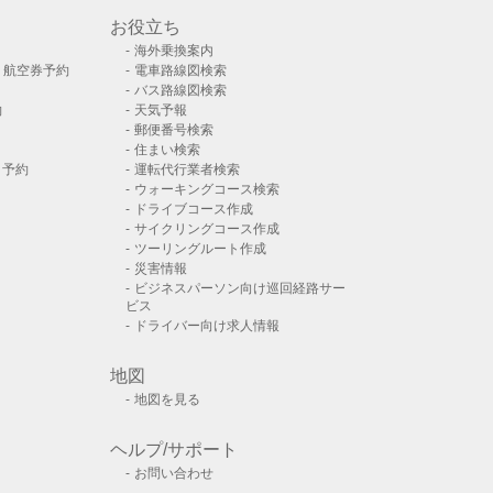
お役立ち
海外乗換案内
）航空券予約
電車路線図検索
バス路線図検索
約
天気予報
郵便番号検索
住まい検索
ト予約
運転代行業者検索
ウォーキングコース検索
ドライブコース作成
サイクリングコース作成
ツーリングルート作成
災害情報
ビジネスパーソン向け巡回経路サー
ビス
ドライバー向け求人情報
地図
地図を見る
ヘルプ/サポート
お問い合わせ