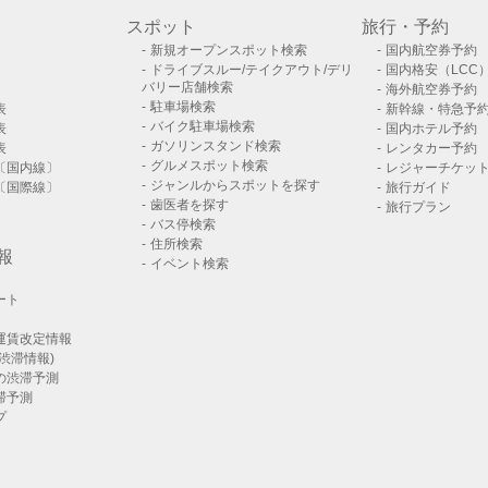
スポット
旅行・予約
新規オープンスポット検索
国内航空券予約
ドライブスルー/テイクアウト/デリ
国内格安（LCC
バリー店舗検索
海外航空券予約
駐車場検索
表
新幹線・特急予
バイク駐車場検索
表
国内ホテル予約
ガソリンスタンド検索
表
レンタカー予約
グルメスポット検索
〔国内線〕
レジャーチケッ
ジャンルからスポットを探す
〔国際線〕
旅行ガイド
歯医者を探す
旅行プラン
バス停検索
住所検索
報
イベント検索
ート
運賃改定情報
渋滞情報)
の渋滞予測
滞予測
プ