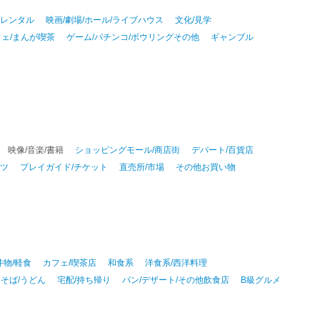
/レンタル
映画/劇場/ホール/ライブハウス
文化/見学
ェ/まんが喫茶
ゲーム/パチンコ/ボウリングその他
ギャンブル
映像/音楽/書籍
ショッピングモール/商店街
デパート/百貨店
ーツ
プレイガイド/チケット
直売所/市場
その他お買い物
丼物/軽食
カフェ/喫茶店
和食系
洋食系/西洋料理
そば/うどん
宅配/持ち帰り
パン/デザート/その他飲食店
B級グルメ