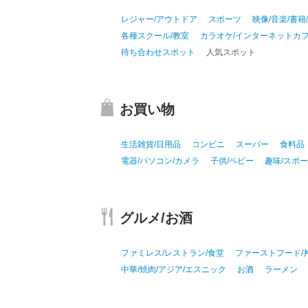
レジャー/アウトドア
スポーツ
映像/音楽/書籍
各種スクール/教室
カラオケ/インターネットカフ
待ち合わせスポット
人気スポット
お買い物
生活雑貨/日用品
コンビニ
スーパー
食料品
電器/パソコン/カメラ
子供/ベビー
趣味/スポ
グルメ/お酒
ファミレス/レストラン/食堂
ファーストフード/
中華/焼肉/アジア/エスニック
お酒
ラーメン