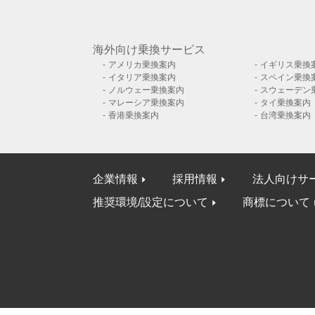
海外向け乗換サービス
アメリカ乗換案内
イギリス乗換
イタリア乗換案内
スペイン乗換
ノルウェー乗換案内
スウェーデン
マレーシア乗換案内
タイ乗換案内
香港乗換案内
台湾乗換案内
企業情報
採用情報
法人向けサ
推奨環境/設定について
商標について