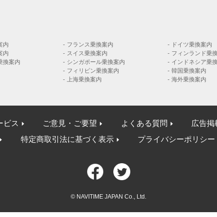
案内
フランス乗換案内
ドイツ乗換案内
案内
スイス乗換案内
フィンランド乗
乗換案内
シンガポール乗換案内
インドネシア乗
フィリピン乗換案内
韓国乗換案内
上海乗換案内
海外乗換案内
ービス
ご意見・ご要望
よくある質問
広告掲
特定商取引法に基づく表示
プライバシーポリシー
© NAVITIME JAPAN Co., Ltd.