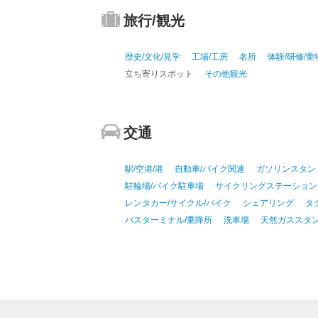
旅行/観光
歴史/文化/見学
工場/工房
名所
体験/研修/乗
立ち寄りスポット
その他観光
交通
駅/空港/港
自動車/バイク関連
ガソリンスタン
駐輪場/バイク駐車場
サイクリングステーション
レンタカー/サイクル/バイク
シェアリング
タ
バスターミナル/乗降所
洗車場
天然ガススタ