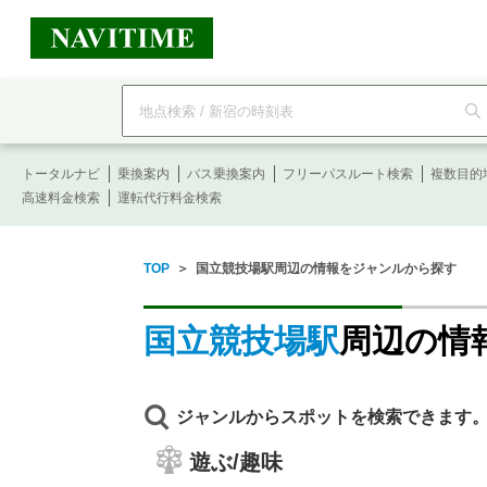
フ
リ
ー
ワ
ー
トータルナビ
ド
乗換案内
バス乗換案内
フリーパスルート検索
複数目的
検
高速料金検索
運転代行料金検索
索
TOP
＞
国立競技場駅周辺の情報をジャンルから探す
国立競技場駅
周辺の情
ジャンルからスポットを検索できます
遊ぶ/趣味