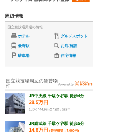
周辺情報
国立競技場周辺の情報
ホテル
グルメスポット
最寄駅
お店/施設
駐車場
住宅情報
国立競技場周辺の賃貸物
件
JR中央線 千駄ケ谷駅 徒歩4分
28.5万円
1LDK / 44.97m2 / 2階 / 築2年
JR総武線 千駄ケ谷駅 徒歩5分
14.8万円
(管理費等：7,000円)