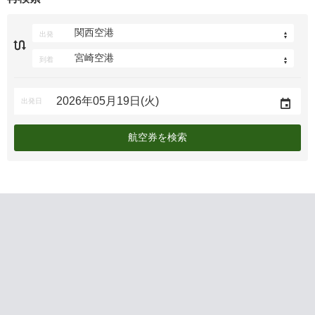
出発
到着
出発日
航空券を検索