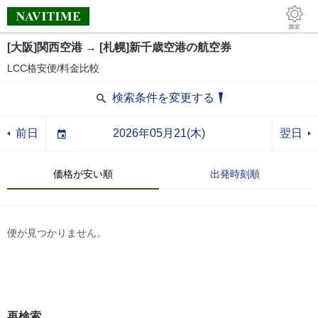
[大阪]関西空港 → [札幌]新千歳空港の航空券
LCC格安便/料金比較
検索条件を変更する
前日
翌日
価格が安い順
出発時刻順
便が見つかりません。
再検索