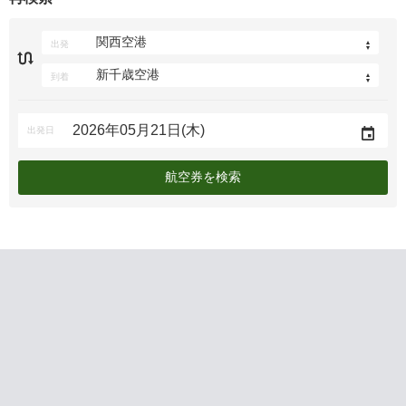
出発
到着
出発日
航空券を検索