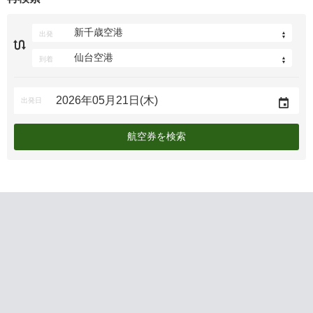
出発
到着
出発日
航空券を検索