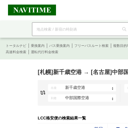
フ
リ
ー
ワ
ー
トータルナビ
ド
乗換案内
バス乗換案内
フリーパスルート検索
複数目的
検
高速料金検索
運転代行料金検索
索
[札幌]新千歳空港 → [名古屋]中
出発
到着
LCC格安便の検索結果一覧