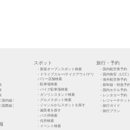
スポット
旅行・予約
新規オープンスポット検索
国内航空券予約
ドライブスルー/テイクアウト/デリ
国内格安（LCC
バリー店舗検索
海外航空券予約
駐車場検索
表
新幹線・特急予
バイク駐車場検索
表
国内ホテル予約
ガソリンスタンド検索
表
レンタカー予約
グルメスポット検索
〔国内線〕
レジャーチケッ
ジャンルからスポットを探す
〔国際線〕
旅行ガイド
歯医者を探す
旅行プラン
バス停検索
住所検索
報
イベント検索