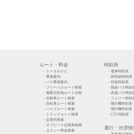
ルート・料金
時刻表
トータルナビ
電車時刻表
乗換案内
新幹線時刻表
バス乗換案内
特急時刻表
フリーパスルート検索
路線バス時刻
複数目的地ルート比較
高速バス時刻
自動車ルート検索
フェリー時刻
自転車ルート検索
飛行機時刻表
バイクルート検索
飛行機時刻表
トラックルート検索
LCC時刻表
定期代検索
オフピーク定期券検索
運行・渋滞情
タクシー料金検索