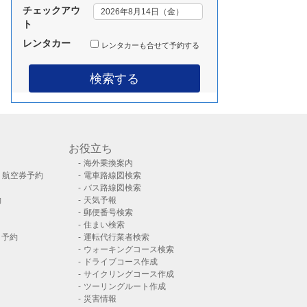
チェック
アウ
ト
レ
レンタカー
レンタカーも合せて予約する
ン
タ
検索する
カ
ー
も
合
せ
お役立ち
て
海外乗換案内
予
）航空券予約
電車路線図検索
約
バス路線図検索
す
約
天気予報
る
郵便番号検索
住まい検索
ト予約
運転代行業者検索
ウォーキングコース検索
ドライブコース作成
サイクリングコース作成
ツーリングルート作成
災害情報