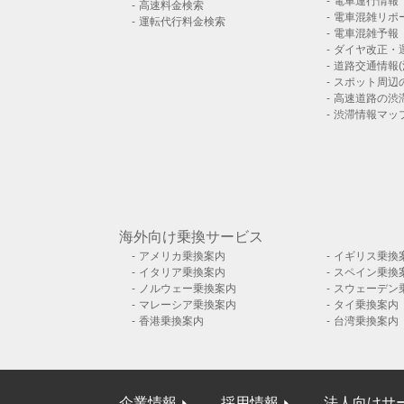
電車運行情報
高速料金検索
電車混雑リポ
運転代行料金検索
電車混雑予報
ダイヤ改正・
道路交通情報(
スポット周辺
高速道路の渋
渋滞情報マッ
海外向け乗換サービス
アメリカ乗換案内
イギリス乗換
イタリア乗換案内
スペイン乗換
ノルウェー乗換案内
スウェーデン
マレーシア乗換案内
タイ乗換案内
香港乗換案内
台湾乗換案内
企業情報
採用情報
法人向けサ