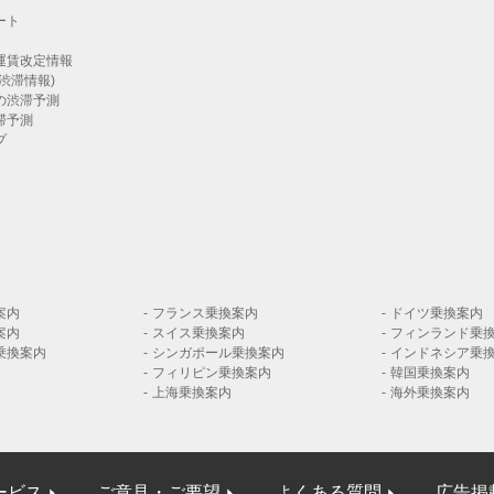
ート
運賃改定情報
渋滞情報)
の渋滞予測
滞予測
プ
案内
フランス乗換案内
ドイツ乗換案内
案内
スイス乗換案内
フィンランド乗
乗換案内
シンガポール乗換案内
インドネシア乗
フィリピン乗換案内
韓国乗換案内
上海乗換案内
海外乗換案内
ービス
ご意見・ご要望
よくある質問
広告掲