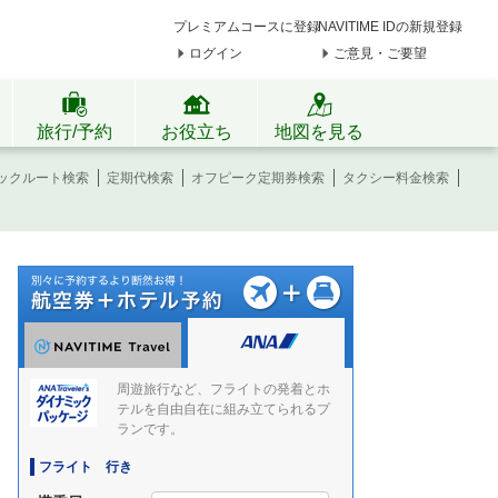
プレミアムコースに登録
NAVITIME IDの新規登録
ログイン
ご意見・ご要望
旅行/予約
お役立ち
地図を見る
ックルート検索
定期代検索
オフピーク定期券検索
タクシー料金検索
周遊旅行など、フライトの発着とホ
テルを自由自在に組み立てられるプ
ランです。
フライト 行き