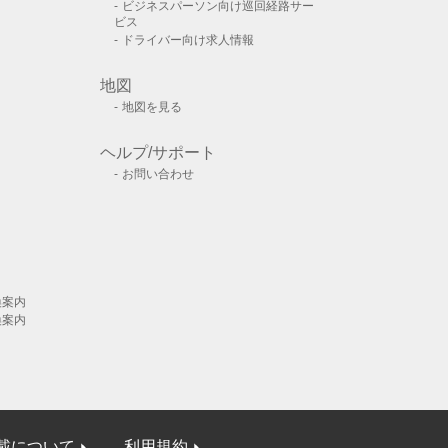
ビジネスパーソン向け巡回経路サー
ビス
ドライバー向け求人情報
地図
地図を見る
ヘルプ/サポート
お問い合わせ
換案内
換案内
載について
利用規約