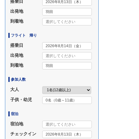
搭乗日
出発地
到着地
フライト 帰り
搭乗日
出発地
到着地
参加人数
大人
子供・幼児
宿泊
宿泊地
チェック
イン