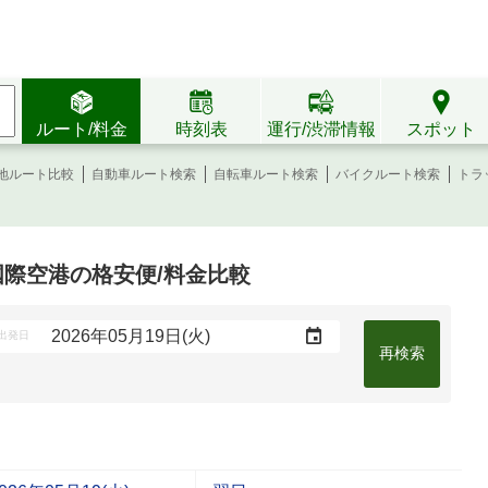
ルート/料金
時刻表
運行/渋滞情報
スポット
地ルート比較
自動車ルート検索
自転車ルート検索
バイクルート検索
トラ
部国際空港の格安便/料金比較
出発日
再検索