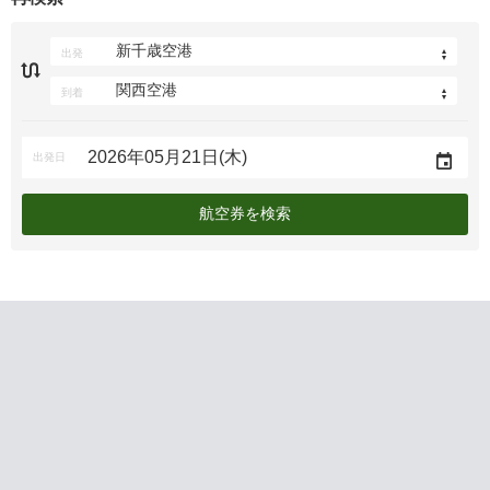
出発
到着
出発日
航空券を検索