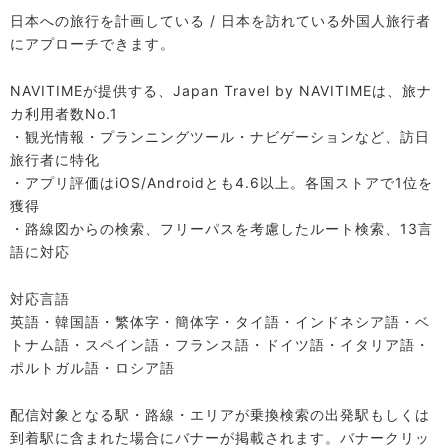
日本への旅行を計画している / 日本を訪れている外国人旅行者
にアプローチできます。
NAVITIMEが提供する、Japan Travel by NAVITIMEは、旅ナ
カ利用者数No.1
・観光情報・プランニングツール・ナビゲーションなど、訪日
旅行者に特化
・アプリ評価はiOS/Androidとも4.6以上。各国ストアで1位を
獲得
・路線図からの検索、フリーパスを考慮したルート検索、13言
語に対応
対応言語
英語・韓国語・繁体字・簡体字・タイ語・インドネシア語・ベ
トナム語・スペイン語・フランス語・ドイツ語・イタリア語・
ポルトガル語・ロシア語
配信対象となる駅・路線・エリアが乗換検索の出発駅もしくは
到着駅に含まれた場合にバナーが掲載されます。バナークリッ