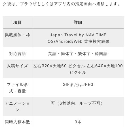
ク後は、ブラウザもしくはアプリ内の指定画面へ遷移します。
項目
詳細
掲載媒体・枠
Japan Travel by NAVITIME
iOS/Android/Web 乗換検索結果
対応言語
英語・簡体字・繁体字・韓国語
入稿サイズ
左右320×天地50 ピクセル 左右640×天地100
ピクセル
ファイル形
GIFまたはJPEG
式・容量
アニメーショ
可（6秒以内、ループ不可）
ン
同時入稿本数
3本