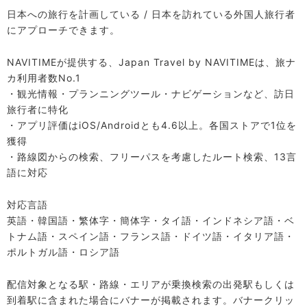
日本への旅行を計画している / 日本を訪れている外国人旅行者
にアプローチできます。
NAVITIMEが提供する、Japan Travel by NAVITIMEは、旅ナ
カ利用者数No.1
・観光情報・プランニングツール・ナビゲーションなど、訪日
旅行者に特化
・アプリ評価はiOS/Androidとも4.6以上。各国ストアで1位を
獲得
・路線図からの検索、フリーパスを考慮したルート検索、13言
語に対応
対応言語
英語・韓国語・繁体字・簡体字・タイ語・インドネシア語・ベ
トナム語・スペイン語・フランス語・ドイツ語・イタリア語・
ポルトガル語・ロシア語
配信対象となる駅・路線・エリアが乗換検索の出発駅もしくは
到着駅に含まれた場合にバナーが掲載されます。バナークリッ