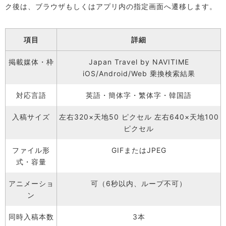
ク後は、ブラウザもしくはアプリ内の指定画面へ遷移します。
項目
詳細
掲載媒体・枠
Japan Travel by NAVITIME
iOS/Android/Web 乗換検索結果
対応言語
英語・簡体字・繁体字・韓国語
入稿サイズ
左右320×天地50 ピクセル 左右640×天地100
ピクセル
ファイル形
GIFまたはJPEG
式・容量
アニメーショ
可（6秒以内、ループ不可）
ン
同時入稿本数
3本