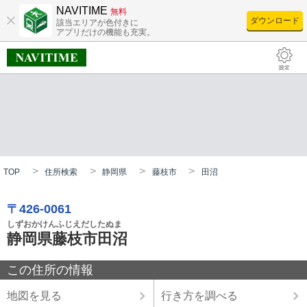
NAVITIME
無料
ダウンロード
該当エリアが色付きに
アプリだけの機能も充実。
TOP
住所検索
静岡県
藤枝市
田沼
〒426-0061
しずおかけんふじえだしたぬま
静岡県藤枝市田沼
この住所の情報
地図を見る
行き方を調べる