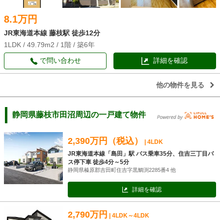
8.1万円
JR東海道本線 藤枝駅 徒歩12分
1LDK / 49.79m2 / 1階 / 築6年
で問い合わせ
詳細を確認
他の物件を見る
静岡県藤枝市田沼周辺の一戸建て物件
2,390万円（税込）
| 4LDK
JR東海道本線「島田」駅 バス乗車35分、住吉三丁目バ
ス停下車 徒歩4分～5分
静岡県榛原郡吉田町住吉字黒鯛渕2285番4 他
詳細を確認
2,790万円
| 4LDK～4LDK