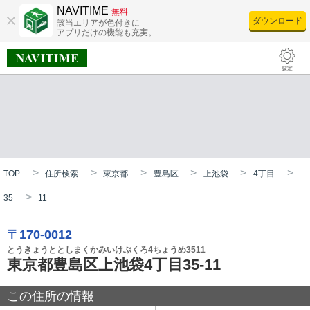
NAVITIME
無料
ダウンロード
該当エリアが色付きに
アプリだけの機能も充実。
TOP
住所検索
東京都
豊島区
上池袋
4丁目
35
11
〒170-0012
とうきょうととしまくかみいけぶくろ4ちょうめ3511
東京都豊島区上池袋4丁目35-11
この住所の情報