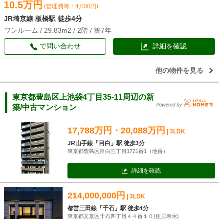
10.5万円
(管理費等：4,000円)
JR埼京線 板橋駅 徒歩4分
ワンルーム / 29.83m2 / 2階 / 築7年
で問い合わせ
詳細を確認
他の物件を見る
東京都豊島区上池袋4丁目35-11周辺の新
築/中古マンション
17,788万円・20,088万円
| 3LDK
JR山手線「目白」駅 徒歩3分
東京都豊島区目白三丁目1721番1（地番）
詳細を確認
214,000,000円
| 3LDK
都営三田線「千石」駅 徒歩4分
東京都文京区千石四丁目４４番１０(住居表示)