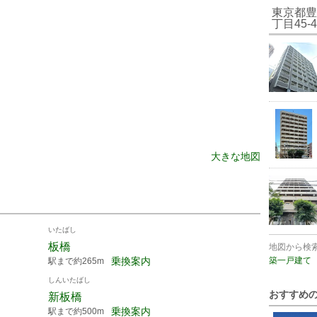
東京都豊
丁目45
大きな地図
いたばし
板橋
地図から検
乗換案内
築一戸建て
駅まで約265m
しんいたばし
おすすめ
新板橋
乗換案内
駅まで約500m