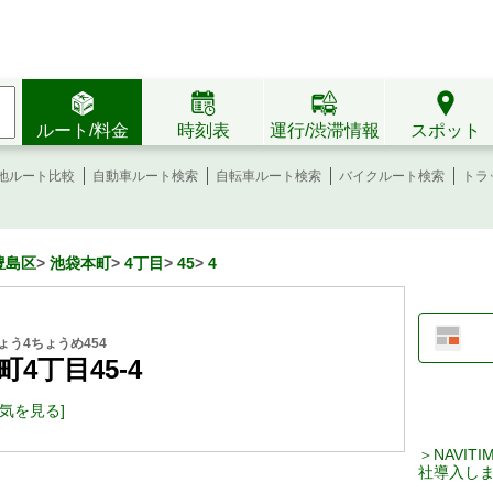
ルート/料金
時刻表
運行/渋滞情報
スポット
地ルート比較
自動車ルート検索
自転車ルート検索
バイクルート検索
トラ
豊島区
>
池袋本町
>
4丁目
>
45
>
4
う4ちょうめ454
4丁目45-4
天気を見る]
＞NAVI
社導入し