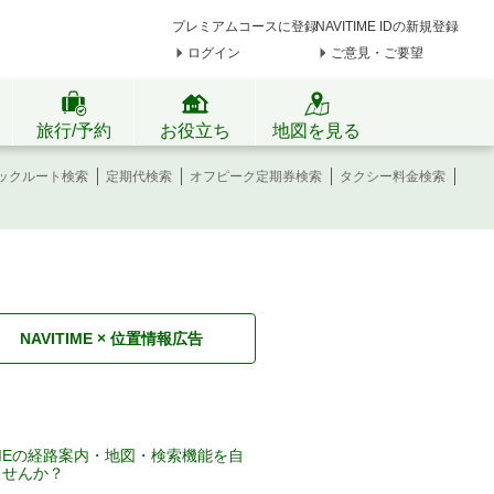
プレミアムコースに登録
NAVITIME IDの新規登録
ログイン
ご意見・ご要望
旅行/予約
お役立ち
地図を見る
ックルート検索
定期代検索
オフピーク定期券検索
タクシー料金検索
NAVITIME × 位置情報広告
TIMEの経路案内・地図・検索機能を自
ませんか？