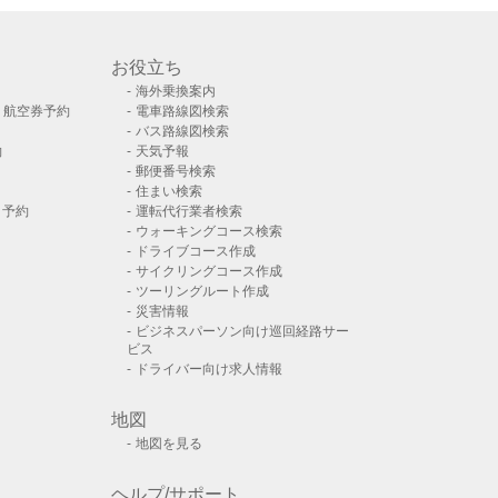
お役立ち
海外乗換案内
）航空券予約
電車路線図検索
バス路線図検索
約
天気予報
郵便番号検索
住まい検索
ト予約
運転代行業者検索
ウォーキングコース検索
ドライブコース作成
サイクリングコース作成
ツーリングルート作成
災害情報
ビジネスパーソン向け巡回経路サー
ビス
ドライバー向け求人情報
地図
地図を見る
ヘルプ/サポート