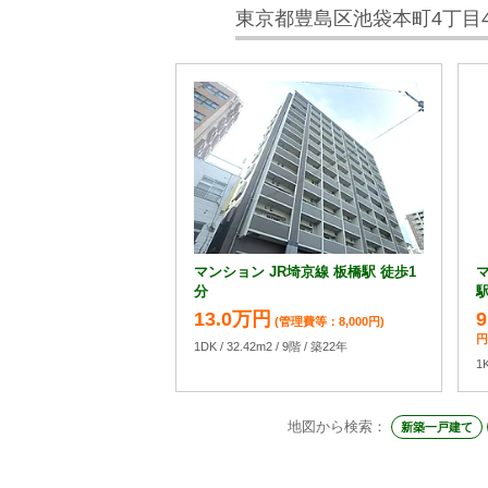
東京都豊島区池袋本町4丁目4
マンション JR埼京線 板橋駅 徒歩1
マ
分
駅
13.0万円
(管理費等：8,000円)
円
1DK / 32.42m2 / 9階 / 築22年
1
地図から検索：
新築一戸建て