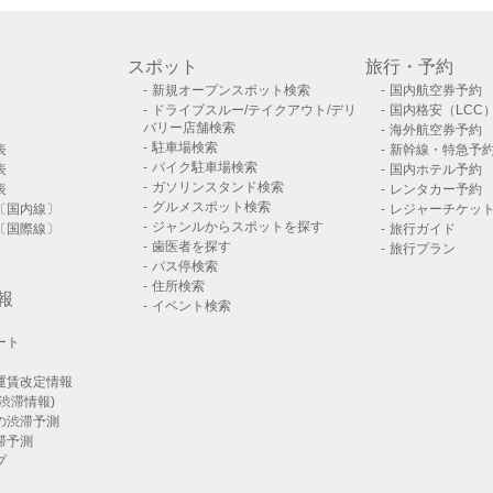
スポット
旅行・予約
新規オープンスポット検索
国内航空券予約
ドライブスルー/テイクアウト/デリ
国内格安（LCC
バリー店舗検索
海外航空券予約
駐車場検索
表
新幹線・特急予
バイク駐車場検索
表
国内ホテル予約
ガソリンスタンド検索
表
レンタカー予約
グルメスポット検索
〔国内線〕
レジャーチケッ
ジャンルからスポットを探す
〔国際線〕
旅行ガイド
歯医者を探す
旅行プラン
バス停検索
住所検索
報
イベント検索
ート
運賃改定情報
渋滞情報)
の渋滞予測
滞予測
プ