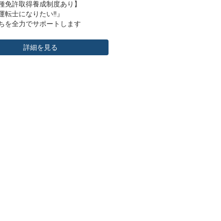
種免許取得養成制度あり】
運転士になりたい‼』
ちを全力でサポートします
頼を提供いたします
詳細を見る
安全と信頼を提供するには運転士の
快適に働ける環境を用意することが
要だと考え、安全装置搭載のバスを
導入。健康管理制度の充実を図って