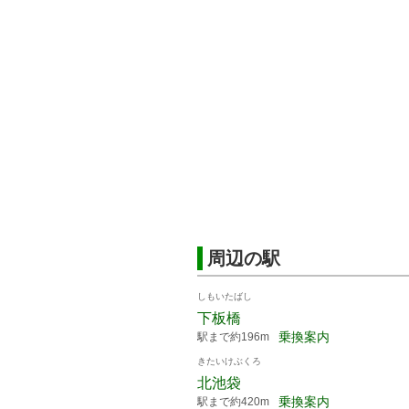
周辺の駅
しもいたばし
下板橋
乗換案内
駅まで約196m
きたいけぶくろ
北池袋
乗換案内
駅まで約420m