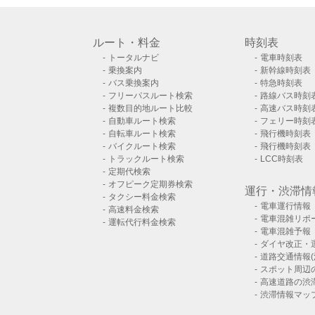
ルート・料金
時刻表
トータルナビ
電車時刻表
乗換案内
新幹線時刻表
バス乗換案内
特急時刻表
フリーパスルート検索
路線バス時刻
複数目的地ルート比較
高速バス時刻
自動車ルート検索
フェリー時刻
自転車ルート検索
飛行機時刻表
バイクルート検索
飛行機時刻表
トラックルート検索
LCC時刻表
定期代検索
オフピーク定期券検索
運行・渋滞情
タクシー料金検索
電車運行情報
高速料金検索
電車混雑リポ
運転代行料金検索
電車混雑予報
ダイヤ改正・
道路交通情報(
スポット周辺
高速道路の渋
渋滞情報マッ