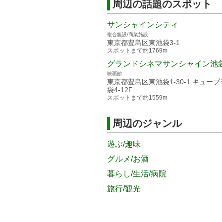
周辺の話題のスポット
サンシャインシティ
複合施設/商業施設
東京都豊島区東池袋3-1
スポットまで約1769m
グランドシネマサンシャイン池
映画館
東京都豊島区東池袋1-30-1 キュー
袋4-12F
スポットまで約1559m
周辺のジャンル
遊ぶ/趣味
グルメ/お酒
暮らし/生活/病院
旅行/観光