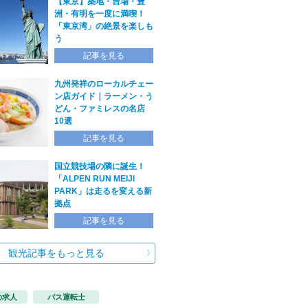
【東京】築地・台場・豊
洲・有明を一度に満喫！
「東京湾」の絶景を楽しも
う
記事を見る
九州発祥のローカルチェー
ン店ガイド｜ラーメン・う
どん・ファミレスの名店
10選
記事を見る
国立競技場の隣に誕生！
「ALPEN RUN MEIJI
PARK」は走るを変える新
拠点
記事を見る
観光記事をもっと見る
の求人
バス運転士