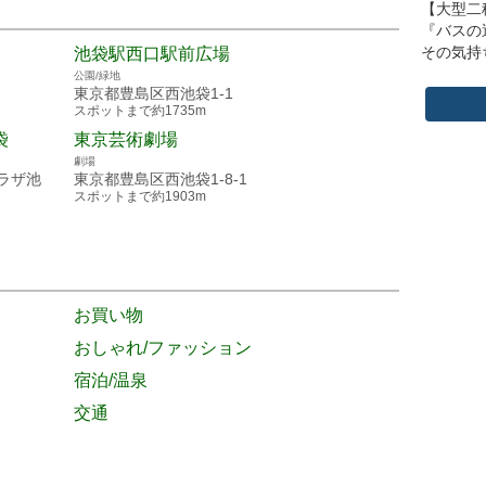
【大型二
『バスの
その気持
池袋駅西口駅前広場
公園/緑地
東京都豊島区西池袋1-1
安全と信
スポットまで約1735m
お客様に
皆さんが
袋
東京芸術劇場
何より必
劇場
積極的に
プラザ池
東京都豊島区西池袋1-8-1
います。
スポットまで約1903m
お買い物
おしゃれ/ファッション
宿泊/温泉
交通