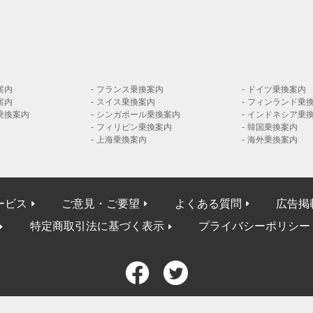
案内
フランス乗換案内
ドイツ乗換案内
案内
スイス乗換案内
フィンランド乗
乗換案内
シンガポール乗換案内
インドネシア乗
フィリピン乗換案内
韓国乗換案内
上海乗換案内
海外乗換案内
ービス
ご意見・ご要望
よくある質問
広告掲
特定商取引法に基づく表示
プライバシーポリシー
© NAVITIME JAPAN Co., Ltd.