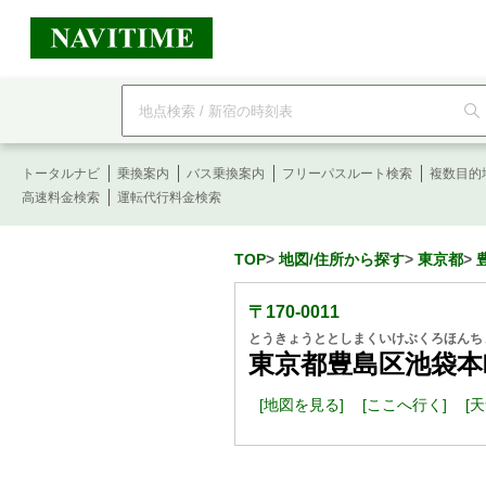
フ
リ
ー
ワ
ー
トータルナビ
ド
乗換案内
バス乗換案内
フリーパスルート検索
複数目的
検
高速料金検索
運転代行料金検索
索
TOP
>
地図/住所から探す
>
東京都
>
〒170-0011
とうきょうととしまくいけぶくろほんちょ
東京都豊島区池袋本町
[地図を見る]
[ここへ行く]
[