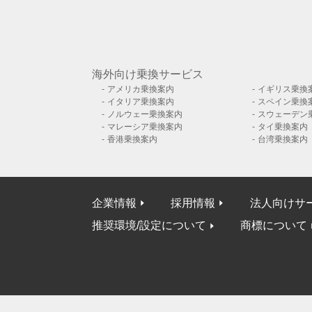
海外向け乗換サービス
アメリカ乗換案内
イギリス乗換
イタリア乗換案内
スペイン乗換
ノルウェー乗換案内
スウェーデン
マレーシア乗換案内
タイ乗換案内
香港乗換案内
台湾乗換案内
企業情報
採用情報
法人向けサ
推奨環境/設定について
商標について