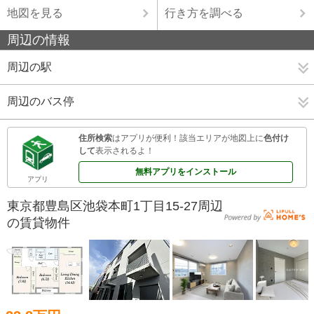
地図を見る
行き方を調べる
周辺の情報
周辺の駅
周辺のバス停
住所検索
はアプリが便利！該当エリアが地図上に
色付け
して
表示されるよ！
無料アプリをインストール
アプリ
東京都豊島区池袋本町1丁目15-27周辺
の賃貸物件