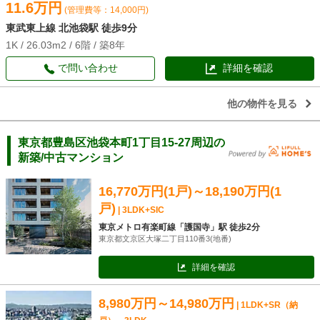
11.6万円
(管理費等：14,000円)
東武東上線 北池袋駅 徒歩9分
1K / 26.03m2 / 6階 / 築8年
で問い合わせ
詳細を確認
他の物件を見る
東京都豊島区池袋本町1丁目15-27周辺の
新築/中古マンション
16,770万円(1戸)～18,190万円(1
戸)
| 3LDK+SIC
東京メトロ有楽町線「護国寺」駅 徒歩2分
東京都文京区大塚二丁目110番3(地番)
詳細を確認
8,980万円～14,980万円
| 1LDK+SR（納