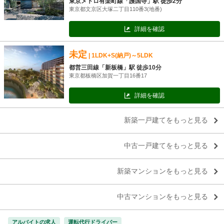
東京メトロ有楽町線「護国寺」駅 徒歩2分
東京都文京区大塚二丁目110番3(地番)
詳細を確認
未定
| 1LDK+S(納戸)～5LDK
都営三田線「新板橋」駅 徒歩10分
東京都板橋区加賀一丁目16番17
詳細を確認
新築一戸建てをもっと見る
中古一戸建てをもっと見る
新築マンションをもっと見る
中古マンションをもっと見る
アルバイトの求人
運転代行ドライバー