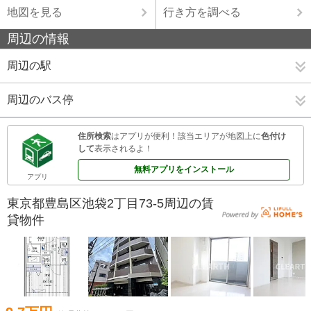
地図を見る
行き方を調べる
周辺の情報
周辺の駅
周辺のバス停
住所検索
はアプリが便利！該当エリアが地図上に
色付け
して
表示されるよ！
無料アプリをインストール
アプリ
東京都豊島区池袋2丁目73-5周辺の賃
貸物件