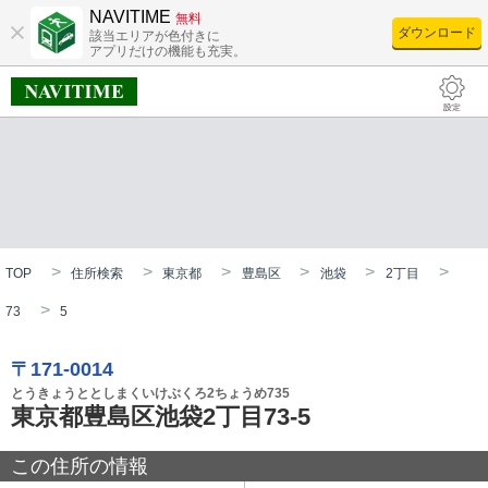
NAVITIME
無料
ダウンロード
該当エリアが色付きに
アプリだけの機能も充実。
TOP
住所検索
東京都
豊島区
池袋
2丁目
73
5
〒171-0014
とうきょうととしまくいけぶくろ2ちょうめ735
東京都豊島区池袋2丁目73-5
この住所の情報