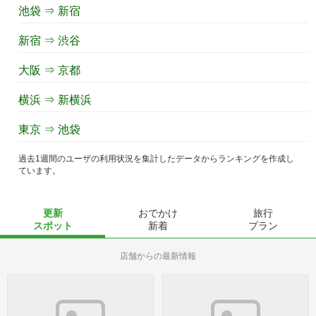
池袋 ⇒ 新宿
新宿 ⇒ 渋谷
大阪 ⇒ 京都
横浜 ⇒ 新横浜
東京 ⇒ 池袋
過去1週間のユーザの利用状況を集計したデータからランキングを作成し
ています。
更新
おでかけ
旅行
スポット
新着
プラン
店舗からの最新情報